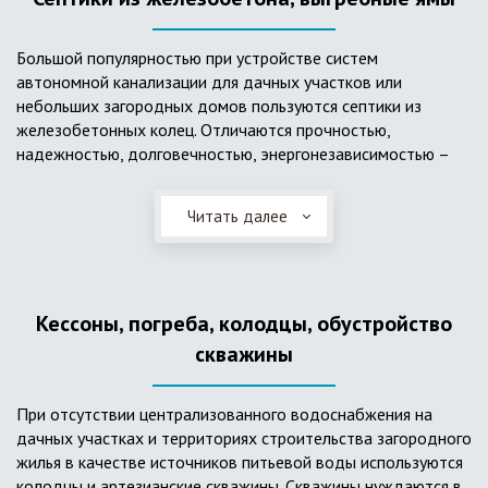
Большой популярностью при устройстве систем
автономной канализации для дачных участков или
небольших загородных домов пользуются септики из
железобетонных колец. Отличаются прочностью,
надежностью, долговечностью, энергонезависимостью –
для их функционирования не требуется подводки
электроэнергии, как например, для станции ГБО. Септики из
Читать далее
ж/б колец состоят из нескольких камер, соединенных
переливными трубами, в которых происходят процессы
отстаивания, разделения на фракции, очистки и фильтрации
в грунт очищенной воды. Нужно отметить, что ж/бетонные
Кессоны, погреба, колодцы, обустройство
септики требуют периодической очистки ассенизаторской
службой и не подходят для участков с высоким уровнем
скважины
грунтовых вод.
При отсутствии централизованного водоснабжения на
дачных участках и территориях строительства загородного
жилья в качестве источников питьевой воды используются
колодцы и артезианские скважины. Скважины нуждаются в