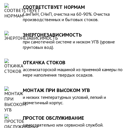
для машины. При подборе септика нужно рассчитать объем
устойчивость к воздействию любых агрессивных веществ.
СООТВЕТСТВУЕТ НОРМАМ
стоков в зависимости от количества пользователей и
2. Возможность использования при больших перепадах
СанПиН, СНиП, очистка на 60-90%. Очистка
возможности залпового слива.
температуры, в том числе при очень низких в зимний
производственных и бытовых стоков.
период. 3. Долговечность – срок эксплуатации исчисляется
десятками лет. 4. Несложность монтажа – емкость
ЭНЕРГОНЕЗАВИСИМОСТЬ
устанавливается на подготовленном месте в течение
нескольких часов. 5. Простота обслуживания.В
при самотечной системе и низком УГВ (уровне
грунтовых вод).
ассортименте продукции, реализуемой нашей компанией –
емкости объемом от 20 до 200 000 литров, а также другие
пластиковые и стеклопластиковые изделия, изготовленные
ОТКАЧКА СТОКОВ
в полном соответствии с Государственными стандартами,
ассенизаторской машиной из приемной камеры по
санитарно-гигиеническими и другими нормативами.
мере наполнения твердых осадков.
МОНТАЖ ПРИ ВЫСОКОМ УГВ
и низких температурных условий, легкий и
герметичный корпус.
ПРОСТОЕ ОБСЛУЖИВАНИЕ
самостоятельно или сервисной службой.