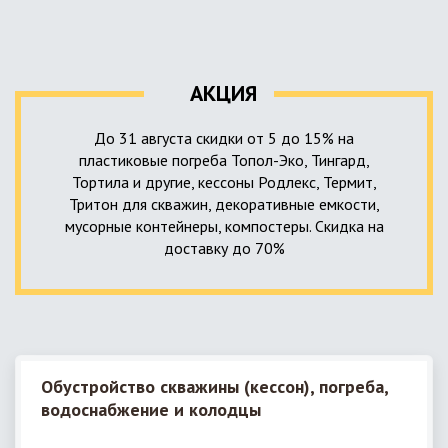
уровня приемника стоков. Единственный выход в такой
пластика – имеющих небольшую стоимость, полностью
ситуации – использование в системе канализации насосной
герметичных, прочных и долговечных.
станции. КНС для загородного дома – это компактное
высокотехнологичное устройство, встраиваемое в
АКЦИЯ
канализационную систему и обеспечивающее
принудительную перекачку к месту приемки стоков.
До 31 августа скидки от 5 до 15% на
пластиковые погреба Топол-Эко, Тингард,
Тортила и другие, кессоны Родлекс, Термит,
Тритон для скважин, декоративные емкости,
мусорные контейнеры, компостеры. Скидка на
доставку до 70%
Обустройство скважины (кессон), погреба,
водоснабжение и колодцы