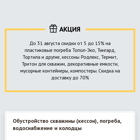
уровня приемника стоков. Единственный выход в такой
пластика – имеющих небольшую стоимость, полностью
ситуации – использование в системе канализации насосной
герметичных, прочных и долговечных.
станции. КНС для загородного дома – это компактное
высокотехнологичное устройство, встраиваемое в
АКЦИЯ
канализационную систему и обеспечивающее
принудительную перекачку к месту приемки стоков.
До 31 августа скидки от 5 до 15% на
пластиковые погреба Топол-Эко, Тингард,
Тортила и другие, кессоны Родлекс, Термит,
Тритон для скважин, декоративные емкости,
мусорные контейнеры, компостеры. Скидка на
доставку до 70%
Обустройство скважины (кессон), погреба,
водоснабжение и колодцы