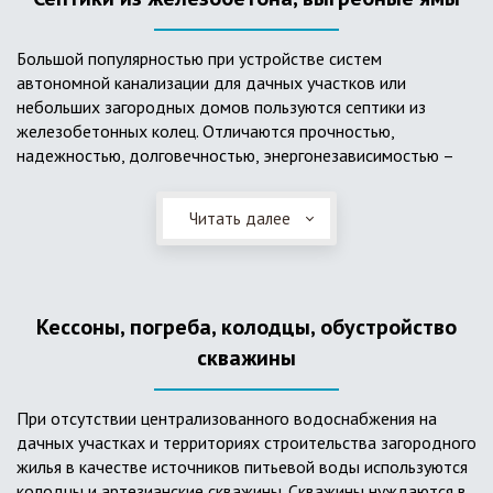
Большой популярностью при устройстве систем
автономной канализации для дачных участков или
небольших загородных домов пользуются септики из
железобетонных колец. Отличаются прочностью,
надежностью, долговечностью, энергонезависимостью –
для их функционирования не требуется подводки
электроэнергии, как например, для станции ГБО. Септики из
Читать далее
ж/б колец состоят из нескольких камер, соединенных
переливными трубами, в которых происходят процессы
отстаивания, разделения на фракции, очистки и фильтрации
в грунт очищенной воды. Нужно отметить, что ж/бетонные
Кессоны, погреба, колодцы, обустройство
септики требуют периодической очистки ассенизаторской
службой и не подходят для участков с высоким уровнем
скважины
грунтовых вод.
При отсутствии централизованного водоснабжения на
дачных участках и территориях строительства загородного
жилья в качестве источников питьевой воды используются
колодцы и артезианские скважины. Скважины нуждаются в