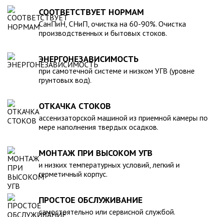
для машины. При подборе септика нужно рассчитать объем
устойчивость к воздействию любых агрессивных веществ.
СООТВЕТСТВУЕТ НОРМАМ
стоков в зависимости от количества пользователей и
2. Возможность использования при больших перепадах
СанПиН, СНиП, очистка на 60-90%. Очистка
возможности залпового слива.
температуры, в том числе при очень низких в зимний
производственных и бытовых стоков.
период. 3. Долговечность – срок эксплуатации исчисляется
десятками лет. 4. Несложность монтажа – емкость
ЭНЕРГОНЕЗАВИСИМОСТЬ
устанавливается на подготовленном месте в течение
нескольких часов. 5. Простота обслуживания.В
при самотечной системе и низком УГВ (уровне
грунтовых вод).
ассортименте продукции, реализуемой нашей компанией –
емкости объемом от 20 до 200 000 литров, а также другие
пластиковые и стеклопластиковые изделия, изготовленные
ОТКАЧКА СТОКОВ
в полном соответствии с Государственными стандартами,
ассенизаторской машиной из приемной камеры по
санитарно-гигиеническими и другими нормативами.
мере наполнения твердых осадков.
МОНТАЖ ПРИ ВЫСОКОМ УГВ
и низких температурных условий, легкий и
герметичный корпус.
ПРОСТОЕ ОБСЛУЖИВАНИЕ
самостоятельно или сервисной службой.