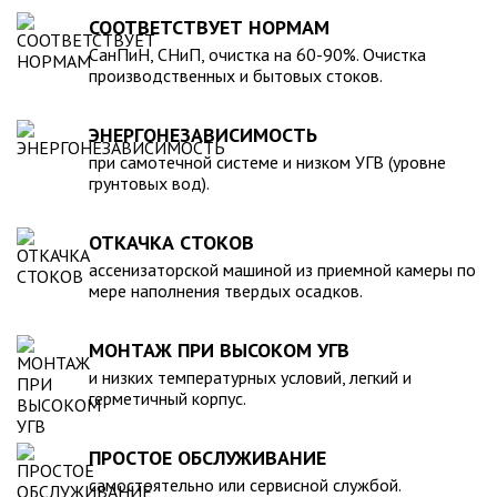
для машины. При подборе септика нужно рассчитать объем
устойчивость к воздействию любых агрессивных веществ.
СООТВЕТСТВУЕТ НОРМАМ
стоков в зависимости от количества пользователей и
2. Возможность использования при больших перепадах
СанПиН, СНиП, очистка на 60-90%. Очистка
возможности залпового слива.
температуры, в том числе при очень низких в зимний
производственных и бытовых стоков.
период. 3. Долговечность – срок эксплуатации исчисляется
десятками лет. 4. Несложность монтажа – емкость
ЭНЕРГОНЕЗАВИСИМОСТЬ
устанавливается на подготовленном месте в течение
нескольких часов. 5. Простота обслуживания.В
при самотечной системе и низком УГВ (уровне
грунтовых вод).
ассортименте продукции, реализуемой нашей компанией –
емкости объемом от 20 до 200 000 литров, а также другие
пластиковые и стеклопластиковые изделия, изготовленные
ОТКАЧКА СТОКОВ
в полном соответствии с Государственными стандартами,
ассенизаторской машиной из приемной камеры по
санитарно-гигиеническими и другими нормативами.
мере наполнения твердых осадков.
МОНТАЖ ПРИ ВЫСОКОМ УГВ
и низких температурных условий, легкий и
герметичный корпус.
ПРОСТОЕ ОБСЛУЖИВАНИЕ
самостоятельно или сервисной службой.