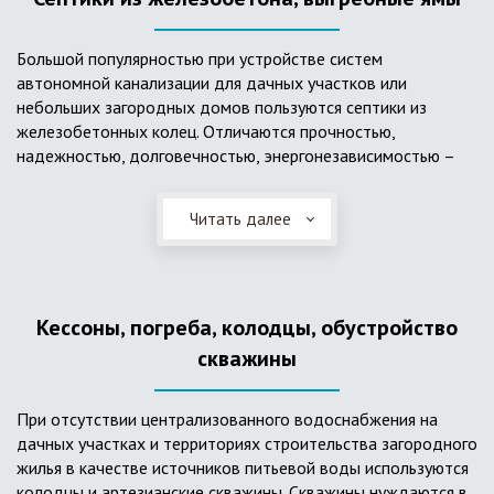
Большой популярностью при устройстве систем
автономной канализации для дачных участков или
небольших загородных домов пользуются септики из
железобетонных колец. Отличаются прочностью,
надежностью, долговечностью, энергонезависимостью –
для их функционирования не требуется подводки
электроэнергии, как например, для станции ГБО. Септики из
Читать далее
ж/б колец состоят из нескольких камер, соединенных
переливными трубами, в которых происходят процессы
отстаивания, разделения на фракции, очистки и фильтрации
в грунт очищенной воды. Нужно отметить, что ж/бетонные
Кессоны, погреба, колодцы, обустройство
септики требуют периодической очистки ассенизаторской
службой и не подходят для участков с высоким уровнем
скважины
грунтовых вод.
При отсутствии централизованного водоснабжения на
дачных участках и территориях строительства загородного
жилья в качестве источников питьевой воды используются
колодцы и артезианские скважины. Скважины нуждаются в