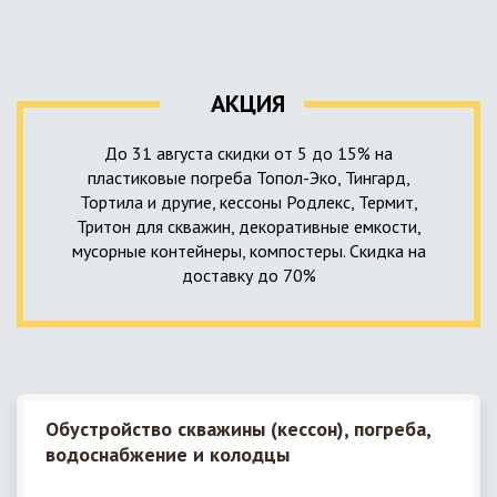
уровня приемника стоков. Единственный выход в такой
пластика – имеющих небольшую стоимость, полностью
ситуации – использование в системе канализации насосной
герметичных, прочных и долговечных.
станции. КНС для загородного дома – это компактное
высокотехнологичное устройство, встраиваемое в
АКЦИЯ
канализационную систему и обеспечивающее
принудительную перекачку к месту приемки стоков.
До 31 августа скидки от 5 до 15% на
пластиковые погреба Топол-Эко, Тингард,
Тортила и другие, кессоны Родлекс, Термит,
Тритон для скважин, декоративные емкости,
мусорные контейнеры, компостеры. Скидка на
доставку до 70%
Обустройство скважины (кессон), погреба,
водоснабжение и колодцы