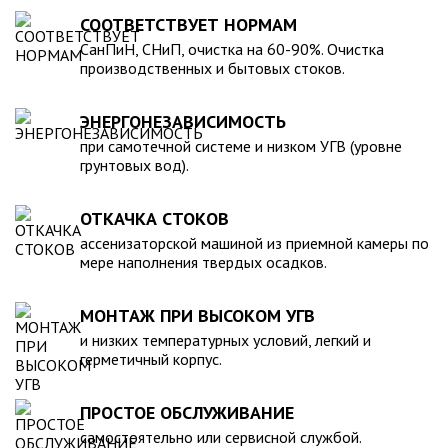
для машины. При подборе септика нужно рассчитать объем
устойчивость к воздействию любых агрессивных веществ.
СООТВЕТСТВУЕТ НОРМАМ
стоков в зависимости от количества пользователей и
2. Возможность использования при больших перепадах
СанПиН, СНиП, очистка на 60-90%. Очистка
возможности залпового слива.
температуры, в том числе при очень низких в зимний
производственных и бытовых стоков.
период. 3. Долговечность – срок эксплуатации исчисляется
десятками лет. 4. Несложность монтажа – емкость
ЭНЕРГОНЕЗАВИСИМОСТЬ
устанавливается на подготовленном месте в течение
нескольких часов. 5. Простота обслуживания.В
при самотечной системе и низком УГВ (уровне
грунтовых вод).
ассортименте продукции, реализуемой нашей компанией –
емкости объемом от 20 до 200 000 литров, а также другие
пластиковые и стеклопластиковые изделия, изготовленные
ОТКАЧКА СТОКОВ
в полном соответствии с Государственными стандартами,
ассенизаторской машиной из приемной камеры по
санитарно-гигиеническими и другими нормативами.
мере наполнения твердых осадков.
МОНТАЖ ПРИ ВЫСОКОМ УГВ
и низких температурных условий, легкий и
герметичный корпус.
ПРОСТОЕ ОБСЛУЖИВАНИЕ
самостоятельно или сервисной службой.