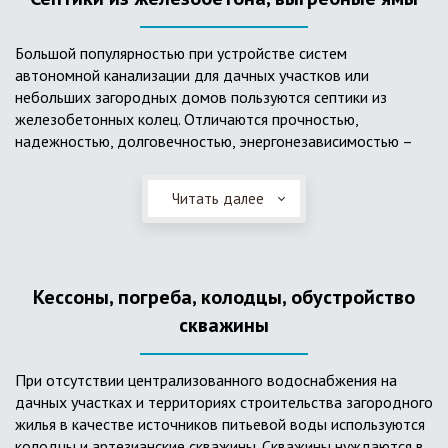
Большой популярностью при устройстве систем
автономной канализации для дачных участков или
небольших загородных домов пользуются септики из
железобетонных колец. Отличаются прочностью,
надежностью, долговечностью, энергонезависимостью –
для их функционирования не требуется подводки
электроэнергии, как например, для станции ГБО. Септики из
Читать далее
ж/б колец состоят из нескольких камер, соединенных
переливными трубами, в которых происходят процессы
отстаивания, разделения на фракции, очистки и фильтрации
в грунт очищенной воды. Нужно отметить, что ж/бетонные
Кессоны, погреба, колодцы, обустройство
септики требуют периодической очистки ассенизаторской
службой и не подходят для участков с высоким уровнем
скважины
грунтовых вод.
При отсутствии централизованного водоснабжения на
дачных участках и территориях строительства загородного
жилья в качестве источников питьевой воды используются
колодцы и артезианские скважины. Скважины нуждаются в