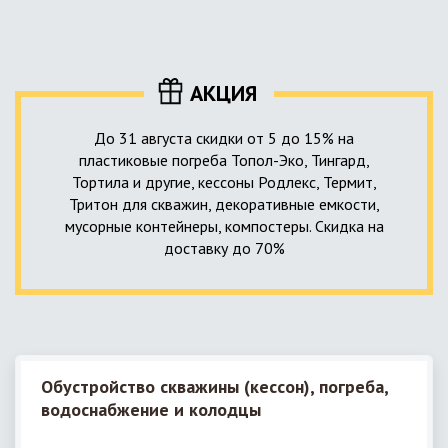
уровня приемника стоков. Единственный выход в такой
пластика – имеющих небольшую стоимость, полностью
ситуации – использование в системе канализации насосной
герметичных, прочных и долговечных.
станции. КНС для загородного дома – это компактное
высокотехнологичное устройство, встраиваемое в
АКЦИЯ
канализационную систему и обеспечивающее
принудительную перекачку к месту приемки стоков.
До 31 августа скидки от 5 до 15% на
пластиковые погреба Топол-Эко, Тингард,
Тортила и другие, кессоны Родлекс, Термит,
Тритон для скважин, декоративные емкости,
мусорные контейнеры, компостеры. Скидка на
доставку до 70%
Обустройство скважины (кессон), погреба,
водоснабжение и колодцы