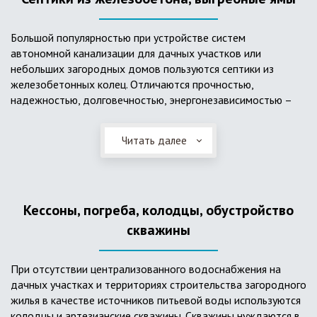
Большой популярностью при устройстве систем
автономной канализации для дачных участков или
небольших загородных домов пользуются септики из
железобетонных колец. Отличаются прочностью,
надежностью, долговечностью, энергонезависимостью –
для их функционирования не требуется подводки
электроэнергии, как например, для станции ГБО. Септики из
Читать далее
ж/б колец состоят из нескольких камер, соединенных
переливными трубами, в которых происходят процессы
отстаивания, разделения на фракции, очистки и фильтрации
в грунт очищенной воды. Нужно отметить, что ж/бетонные
Кессоны, погреба, колодцы, обустройство
септики требуют периодической очистки ассенизаторской
службой и не подходят для участков с высоким уровнем
скважины
грунтовых вод.
При отсутствии централизованного водоснабжения на
дачных участках и территориях строительства загородного
жилья в качестве источников питьевой воды используются
колодцы и артезианские скважины. Скважины нуждаются в