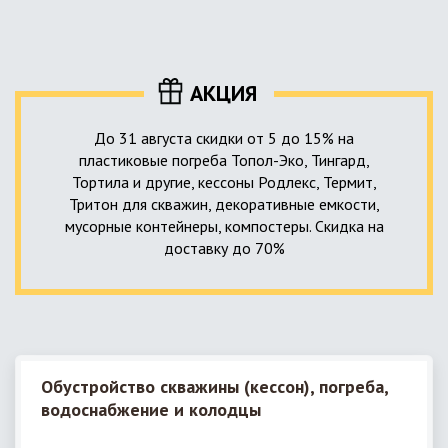
уровня приемника стоков. Единственный выход в такой
пластика – имеющих небольшую стоимость, полностью
ситуации – использование в системе канализации насосной
герметичных, прочных и долговечных.
станции. КНС для загородного дома – это компактное
высокотехнологичное устройство, встраиваемое в
АКЦИЯ
канализационную систему и обеспечивающее
принудительную перекачку к месту приемки стоков.
До 31 августа скидки от 5 до 15% на
пластиковые погреба Топол-Эко, Тингард,
Тортила и другие, кессоны Родлекс, Термит,
Тритон для скважин, декоративные емкости,
мусорные контейнеры, компостеры. Скидка на
доставку до 70%
Обустройство скважины (кессон), погреба,
водоснабжение и колодцы