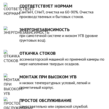
для машины. При подборе септика нужно рассчитать объем
устойчивость к воздействию любых агрессивных веществ.
СООТВЕТСТВУЕТ НОРМАМ
стоков в зависимости от количества пользователей и
2. Возможность использования при больших перепадах
СанПиН, СНиП, очистка на 60-90%. Очистка
возможности залпового слива.
температуры, в том числе при очень низких в зимний
производственных и бытовых стоков.
период. 3. Долговечность – срок эксплуатации исчисляется
десятками лет. 4. Несложность монтажа – емкость
ЭНЕРГОНЕЗАВИСИМОСТЬ
устанавливается на подготовленном месте в течение
нескольких часов. 5. Простота обслуживания.В
при самотечной системе и низком УГВ (уровне
грунтовых вод).
ассортименте продукции, реализуемой нашей компанией –
емкости объемом от 20 до 200 000 литров, а также другие
пластиковые и стеклопластиковые изделия, изготовленные
ОТКАЧКА СТОКОВ
в полном соответствии с Государственными стандартами,
ассенизаторской машиной из приемной камеры по
санитарно-гигиеническими и другими нормативами.
мере наполнения твердых осадков.
МОНТАЖ ПРИ ВЫСОКОМ УГВ
и низких температурных условий, легкий и
герметичный корпус.
ПРОСТОЕ ОБСЛУЖИВАНИЕ
самостоятельно или сервисной службой.