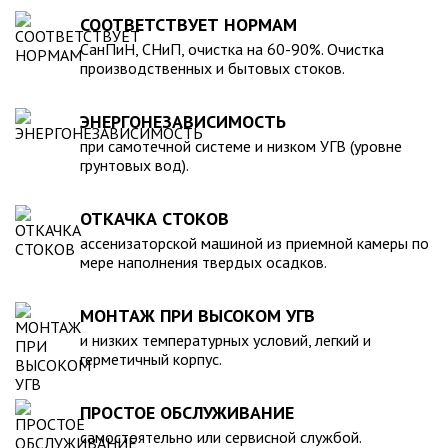
для машины. При подборе септика нужно рассчитать объем
устойчивость к воздействию любых агрессивных веществ.
СООТВЕТСТВУЕТ НОРМАМ
стоков в зависимости от количества пользователей и
2. Возможность использования при больших перепадах
СанПиН, СНиП, очистка на 60-90%. Очистка
возможности залпового слива.
температуры, в том числе при очень низких в зимний
производственных и бытовых стоков.
период. 3. Долговечность – срок эксплуатации исчисляется
десятками лет. 4. Несложность монтажа – емкость
ЭНЕРГОНЕЗАВИСИМОСТЬ
устанавливается на подготовленном месте в течение
нескольких часов. 5. Простота обслуживания.В
при самотечной системе и низком УГВ (уровне
грунтовых вод).
ассортименте продукции, реализуемой нашей компанией –
емкости объемом от 20 до 200 000 литров, а также другие
пластиковые и стеклопластиковые изделия, изготовленные
ОТКАЧКА СТОКОВ
в полном соответствии с Государственными стандартами,
ассенизаторской машиной из приемной камеры по
санитарно-гигиеническими и другими нормативами.
мере наполнения твердых осадков.
МОНТАЖ ПРИ ВЫСОКОМ УГВ
и низких температурных условий, легкий и
герметичный корпус.
ПРОСТОЕ ОБСЛУЖИВАНИЕ
самостоятельно или сервисной службой.