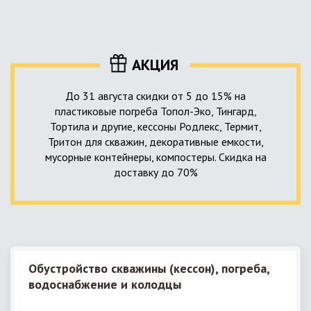
уровня приемника стоков. Единственный выход в такой
пластика – имеющих небольшую стоимость, полностью
ситуации – использование в системе канализации насосной
герметичных, прочных и долговечных.
станции. КНС для загородного дома – это компактное
высокотехнологичное устройство, встраиваемое в
АКЦИЯ
канализационную систему и обеспечивающее
принудительную перекачку к месту приемки стоков.
До 31 августа скидки от 5 до 15% на
пластиковые погреба Топол-Эко, Тингард,
Тортила и другие, кессоны Родлекс, Термит,
Тритон для скважин, декоративные емкости,
мусорные контейнеры, компостеры. Скидка на
доставку до 70%
Обустройство скважины (кессон), погреба,
водоснабжение и колодцы