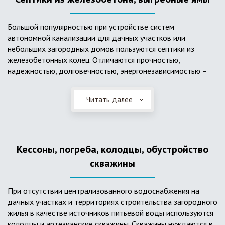
Большой популярностью при устройстве систем
автономной канализации для дачных участков или
небольших загородных домов пользуются септики из
железобетонных колец. Отличаются прочностью,
надежностью, долговечностью, энергонезависимостью –
для их функционирования не требуется подводки
электроэнергии, как например, для станции ГБО. Септики из
Читать далее
ж/б колец состоят из нескольких камер, соединенных
переливными трубами, в которых происходят процессы
отстаивания, разделения на фракции, очистки и фильтрации
в грунт очищенной воды. Нужно отметить, что ж/бетонные
Кессоны, погреба, колодцы, обустройство
септики требуют периодической очистки ассенизаторской
службой и не подходят для участков с высоким уровнем
скважины
грунтовых вод.
При отсутствии централизованного водоснабжения на
дачных участках и территориях строительства загородного
жилья в качестве источников питьевой воды используются
колодцы и артезианские скважины. Скважины нуждаются в