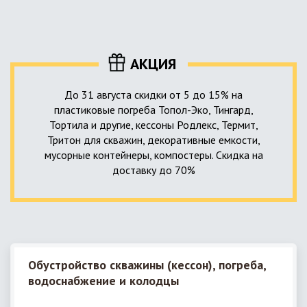
уровня приемника стоков. Единственный выход в такой
пластика – имеющих небольшую стоимость, полностью
ситуации – использование в системе канализации насосной
герметичных, прочных и долговечных.
станции. КНС для загородного дома – это компактное
высокотехнологичное устройство, встраиваемое в
АКЦИЯ
канализационную систему и обеспечивающее
принудительную перекачку к месту приемки стоков.
До 31 августа скидки от 5 до 15% на
пластиковые погреба Топол-Эко, Тингард,
Тортила и другие, кессоны Родлекс, Термит,
Тритон для скважин, декоративные емкости,
мусорные контейнеры, компостеры. Скидка на
доставку до 70%
Обустройство скважины (кессон), погреба,
водоснабжение и колодцы