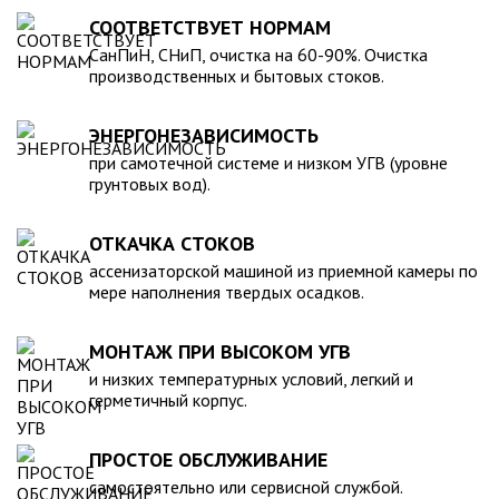
для машины. При подборе септика нужно рассчитать объем
устойчивость к воздействию любых агрессивных веществ.
СООТВЕТСТВУЕТ НОРМАМ
стоков в зависимости от количества пользователей и
2. Возможность использования при больших перепадах
СанПиН, СНиП, очистка на 60-90%. Очистка
возможности залпового слива.
температуры, в том числе при очень низких в зимний
производственных и бытовых стоков.
период. 3. Долговечность – срок эксплуатации исчисляется
десятками лет. 4. Несложность монтажа – емкость
ЭНЕРГОНЕЗАВИСИМОСТЬ
устанавливается на подготовленном месте в течение
нескольких часов. 5. Простота обслуживания.В
при самотечной системе и низком УГВ (уровне
грунтовых вод).
ассортименте продукции, реализуемой нашей компанией –
емкости объемом от 20 до 200 000 литров, а также другие
пластиковые и стеклопластиковые изделия, изготовленные
ОТКАЧКА СТОКОВ
в полном соответствии с Государственными стандартами,
ассенизаторской машиной из приемной камеры по
санитарно-гигиеническими и другими нормативами.
мере наполнения твердых осадков.
МОНТАЖ ПРИ ВЫСОКОМ УГВ
и низких температурных условий, легкий и
герметичный корпус.
ПРОСТОЕ ОБСЛУЖИВАНИЕ
самостоятельно или сервисной службой.