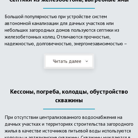
Большой популярностью при устройстве систем
автономной канализации для дачных участков или
небольших загородных домов пользуются септики из
железобетонных колец. Отличаются прочностью,
надежностью, долговечностью, энергонезависимостью –
для их функционирования не требуется подводки
электроэнергии, как например, для станции ГБО. Септики из
Читать далее
ж/б колец состоят из нескольких камер, соединенных
переливными трубами, в которых происходят процессы
отстаивания, разделения на фракции, очистки и фильтрации
в грунт очищенной воды. Нужно отметить, что ж/бетонные
Кессоны, погреба, колодцы, обустройство
септики требуют периодической очистки ассенизаторской
службой и не подходят для участков с высоким уровнем
скважины
грунтовых вод.
При отсутствии централизованного водоснабжения на
дачных участках и территориях строительства загородного
жилья в качестве источников питьевой воды используются
колодцы и артезианские скважины. Скважины нуждаются в