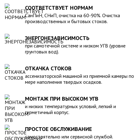
для машины. При подборе септика нужно рассчитать объем
устойчивость к воздействию любых агрессивных веществ.
СООТВЕТСТВУЕТ НОРМАМ
стоков в зависимости от количества пользователей и
2. Возможность использования при больших перепадах
СанПиН, СНиП, очистка на 60-90%. Очистка
возможности залпового слива.
температуры, в том числе при очень низких в зимний
производственных и бытовых стоков.
период. 3. Долговечность – срок эксплуатации исчисляется
десятками лет. 4. Несложность монтажа – емкость
ЭНЕРГОНЕЗАВИСИМОСТЬ
устанавливается на подготовленном месте в течение
нескольких часов. 5. Простота обслуживания.В
при самотечной системе и низком УГВ (уровне
грунтовых вод).
ассортименте продукции, реализуемой нашей компанией –
емкости объемом от 20 до 200 000 литров, а также другие
пластиковые и стеклопластиковые изделия, изготовленные
ОТКАЧКА СТОКОВ
в полном соответствии с Государственными стандартами,
ассенизаторской машиной из приемной камеры по
санитарно-гигиеническими и другими нормативами.
мере наполнения твердых осадков.
МОНТАЖ ПРИ ВЫСОКОМ УГВ
и низких температурных условий, легкий и
герметичный корпус.
ПРОСТОЕ ОБСЛУЖИВАНИЕ
самостоятельно или сервисной службой.