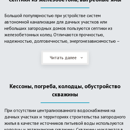
Большой популярностью при устройстве систем
автономной канализации для дачных участков или
небольших загородных домов пользуются септики из
железобетонных колец. Отличаются прочностью,
надежностью, долговечностью, энергонезависимостью –
для их функционирования не требуется подводки
электроэнергии, как например, для станции ГБО. Септики из
Читать далее
ж/б колец состоят из нескольких камер, соединенных
переливными трубами, в которых происходят процессы
отстаивания, разделения на фракции, очистки и фильтрации
в грунт очищенной воды. Нужно отметить, что ж/бетонные
Кессоны, погреба, колодцы, обустройство
септики требуют периодической очистки ассенизаторской
службой и не подходят для участков с высоким уровнем
скважины
грунтовых вод.
При отсутствии централизованного водоснабжения на
дачных участках и территориях строительства загородного
жилья в качестве источников питьевой воды используются
колодцы и артезианские скважины. Скважины нуждаются в