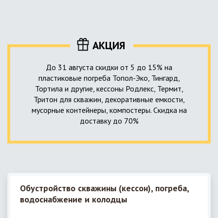
уровня приемника стоков. Единственный выход в такой
пластика – имеющих небольшую стоимость, полностью
ситуации – использование в системе канализации насосной
герметичных, прочных и долговечных.
станции. КНС для загородного дома – это компактное
высокотехнологичное устройство, встраиваемое в
АКЦИЯ
канализационную систему и обеспечивающее
принудительную перекачку к месту приемки стоков.
До 31 августа скидки от 5 до 15% на
пластиковые погреба Топол-Эко, Тингард,
Тортила и другие, кессоны Родлекс, Термит,
Тритон для скважин, декоративные емкости,
мусорные контейнеры, компостеры. Скидка на
доставку до 70%
Обустройство скважины (кессон), погреба,
водоснабжение и колодцы