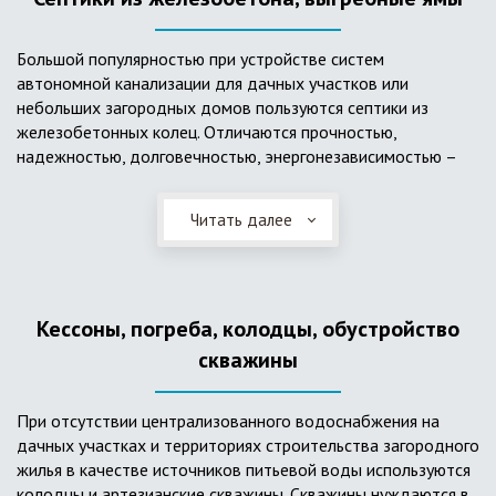
Большой популярностью при устройстве систем
автономной канализации для дачных участков или
небольших загородных домов пользуются септики из
железобетонных колец. Отличаются прочностью,
надежностью, долговечностью, энергонезависимостью –
для их функционирования не требуется подводки
электроэнергии, как например, для станции ГБО. Септики из
Читать далее
ж/б колец состоят из нескольких камер, соединенных
переливными трубами, в которых происходят процессы
отстаивания, разделения на фракции, очистки и фильтрации
в грунт очищенной воды. Нужно отметить, что ж/бетонные
Кессоны, погреба, колодцы, обустройство
септики требуют периодической очистки ассенизаторской
службой и не подходят для участков с высоким уровнем
скважины
грунтовых вод.
При отсутствии централизованного водоснабжения на
дачных участках и территориях строительства загородного
жилья в качестве источников питьевой воды используются
колодцы и артезианские скважины. Скважины нуждаются в