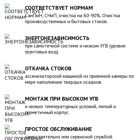
для машины. При подборе септика нужно рассчитать объем
устойчивость к воздействию любых агрессивных веществ.
СООТВЕТСТВУЕТ НОРМАМ
стоков в зависимости от количества пользователей и
2. Возможность использования при больших перепадах
СанПиН, СНиП, очистка на 60-90%. Очистка
возможности залпового слива.
температуры, в том числе при очень низких в зимний
производственных и бытовых стоков.
период. 3. Долговечность – срок эксплуатации исчисляется
десятками лет. 4. Несложность монтажа – емкость
ЭНЕРГОНЕЗАВИСИМОСТЬ
устанавливается на подготовленном месте в течение
нескольких часов. 5. Простота обслуживания.В
при самотечной системе и низком УГВ (уровне
грунтовых вод).
ассортименте продукции, реализуемой нашей компанией –
емкости объемом от 20 до 200 000 литров, а также другие
пластиковые и стеклопластиковые изделия, изготовленные
ОТКАЧКА СТОКОВ
в полном соответствии с Государственными стандартами,
ассенизаторской машиной из приемной камеры по
санитарно-гигиеническими и другими нормативами.
мере наполнения твердых осадков.
МОНТАЖ ПРИ ВЫСОКОМ УГВ
и низких температурных условий, легкий и
герметичный корпус.
ПРОСТОЕ ОБСЛУЖИВАНИЕ
самостоятельно или сервисной службой.