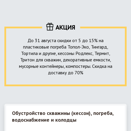
уровня приемника стоков. Единственный выход в такой
пластика – имеющих небольшую стоимость, полностью
ситуации – использование в системе канализации насосной
герметичных, прочных и долговечных.
станции. КНС для загородного дома – это компактное
высокотехнологичное устройство, встраиваемое в
АКЦИЯ
канализационную систему и обеспечивающее
принудительную перекачку к месту приемки стоков.
До 31 августа скидки от 5 до 15% на
пластиковые погреба Топол-Эко, Тингард,
Тортила и другие, кессоны Родлекс, Термит,
Тритон для скважин, декоративные емкости,
мусорные контейнеры, компостеры. Скидка на
доставку до 70%
Обустройство скважины (кессон), погреба,
водоснабжение и колодцы