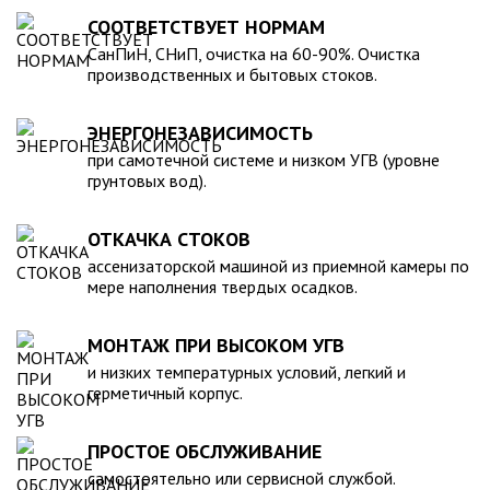
для машины. При подборе септика нужно рассчитать объем
устойчивость к воздействию любых агрессивных веществ.
СООТВЕТСТВУЕТ НОРМАМ
стоков в зависимости от количества пользователей и
2. Возможность использования при больших перепадах
СанПиН, СНиП, очистка на 60-90%. Очистка
возможности залпового слива.
температуры, в том числе при очень низких в зимний
производственных и бытовых стоков.
период. 3. Долговечность – срок эксплуатации исчисляется
десятками лет. 4. Несложность монтажа – емкость
ЭНЕРГОНЕЗАВИСИМОСТЬ
устанавливается на подготовленном месте в течение
нескольких часов. 5. Простота обслуживания.В
при самотечной системе и низком УГВ (уровне
грунтовых вод).
ассортименте продукции, реализуемой нашей компанией –
емкости объемом от 20 до 200 000 литров, а также другие
пластиковые и стеклопластиковые изделия, изготовленные
ОТКАЧКА СТОКОВ
в полном соответствии с Государственными стандартами,
ассенизаторской машиной из приемной камеры по
санитарно-гигиеническими и другими нормативами.
мере наполнения твердых осадков.
МОНТАЖ ПРИ ВЫСОКОМ УГВ
и низких температурных условий, легкий и
герметичный корпус.
ПРОСТОЕ ОБСЛУЖИВАНИЕ
самостоятельно или сервисной службой.