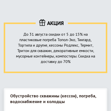
уровня приемника стоков. Единственный выход в такой
пластика – имеющих небольшую стоимость, полностью
ситуации – использование в системе канализации насосной
герметичных, прочных и долговечных.
станции. КНС для загородного дома – это компактное
высокотехнологичное устройство, встраиваемое в
АКЦИЯ
канализационную систему и обеспечивающее
принудительную перекачку к месту приемки стоков.
До 31 августа скидки от 5 до 15% на
пластиковые погреба Топол-Эко, Тингард,
Тортила и другие, кессоны Родлекс, Термит,
Тритон для скважин, декоративные емкости,
мусорные контейнеры, компостеры. Скидка на
доставку до 70%
Обустройство скважины (кессон), погреба,
водоснабжение и колодцы