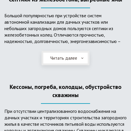
Большой популярностью при устройстве систем
автономной канализации для дачных участков или
небольших загородных домов пользуются септики из
железобетонных колец. Отличаются прочностью,
надежностью, долговечностью, энергонезависимостью –
для их функционирования не требуется подводки
электроэнергии, как например, для станции ГБО. Септики из
Читать далее
ж/б колец состоят из нескольких камер, соединенных
переливными трубами, в которых происходят процессы
отстаивания, разделения на фракции, очистки и фильтрации
в грунт очищенной воды. Нужно отметить, что ж/бетонные
Кессоны, погреба, колодцы, обустройство
септики требуют периодической очистки ассенизаторской
службой и не подходят для участков с высоким уровнем
скважины
грунтовых вод.
При отсутствии централизованного водоснабжения на
дачных участках и территориях строительства загородного
жилья в качестве источников питьевой воды используются
колодцы и артезианские скважины. Скважины нуждаются в