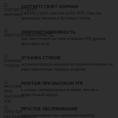
для машины. При подборе септика нужно рассчитать объем
устойчивость к воздействию любых агрессивных веществ.
СООТВЕТСТВУЕТ НОРМАМ
стоков в зависимости от количества пользователей и
2. Возможность использования при больших перепадах
СанПиН, СНиП, очистка на 60-90%. Очистка
возможности залпового слива.
температуры, в том числе при очень низких в зимний
производственных и бытовых стоков.
период. 3. Долговечность – срок эксплуатации исчисляется
десятками лет. 4. Несложность монтажа – емкость
ЭНЕРГОНЕЗАВИСИМОСТЬ
устанавливается на подготовленном месте в течение
нескольких часов. 5. Простота обслуживания.В
при самотечной системе и низком УГВ (уровне
грунтовых вод).
ассортименте продукции, реализуемой нашей компанией –
емкости объемом от 20 до 200 000 литров, а также другие
пластиковые и стеклопластиковые изделия, изготовленные
ОТКАЧКА СТОКОВ
в полном соответствии с Государственными стандартами,
ассенизаторской машиной из приемной камеры по
санитарно-гигиеническими и другими нормативами.
мере наполнения твердых осадков.
МОНТАЖ ПРИ ВЫСОКОМ УГВ
и низких температурных условий, легкий и
герметичный корпус.
ПРОСТОЕ ОБСЛУЖИВАНИЕ
самостоятельно или сервисной службой.