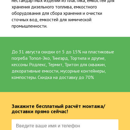
нестандартных изделий из пластика, емкостей для
от 5 до 25 лет официальной гарантии на работы и изделия
хранения дизельного топлива, емкостного
оборудования для сбора хранения и очистки
218
сточных вод, емкостей для химической
промышленности.
Суммарный опыт сертифицированных специалистов более 200 лет
До 31 августа скидки от 5 до 15% на пластиковые
погреба Топол-Эко, Тингард, Тортила и другие,
кессоны Родлекс, Термит, Тритон для скважин,
декоративные емкости, мусорные контейнеры,
Популярные товары
компостеры. Скидка на доставку до 70%
Био Станции
Пластиковые септики
Емкости
Погреба. Кессоны
Закажите бесплатный расчёт монтажа/
доставки прямо сейчас!
Водоснабжение
Водоочистка