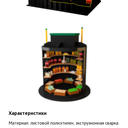
Подтверждаю ознакомление и даю согласие на обработку
персональных данных в соответствии с Положением о
персональных данных.
Политика конфиденциальности
Факты о Био-Эксперт
НАШ ПРИНЦИП
Честность и качество
15
15 лет специализация по канализации, 23 года опыта в
строительстве
Характеристики
Материал: листовой полиэтилен, экструзионная сварка.