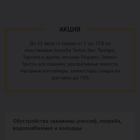
уровня приемника стоков. Единственный выход в такой
пластика – имеющих небольшую стоимость, полностью
ситуации – использование в системе канализации насосной
герметичных, прочных и долговечных.
станции. КНС для загородного дома – это компактное
высокотехнологичное устройство, встраиваемое в
АКЦИЯ
канализационную систему и обеспечивающее
принудительную перекачку к месту приемки стоков.
До 31 августа скидки от 5 до 15% на
пластиковые погреба Топол-Эко, Тингард,
Тортила и другие, кессоны Родлекс, Термит,
Тритон для скважин, декоративные емкости,
мусорные контейнеры, компостеры. Скидка на
доставку до 70%
Обустройство скважины (кессон), погреба,
водоснабжение и колодцы