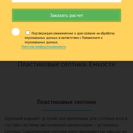
Жироуловители
Декор. Дачная продукция
Услуги. Сервис
Подтверждаю ознакомление и даю согласие на обработку
персональных данных в соответствии с Положением о
персональных данных.
Политика конфиденциальности
Пластиковые септики. Емкости
Пластиковые септики
Хороший вариант устройства приемника для сточных вод в
составе системы автономной канализации – установка
септика. Современные септики изготавливают на заводе из