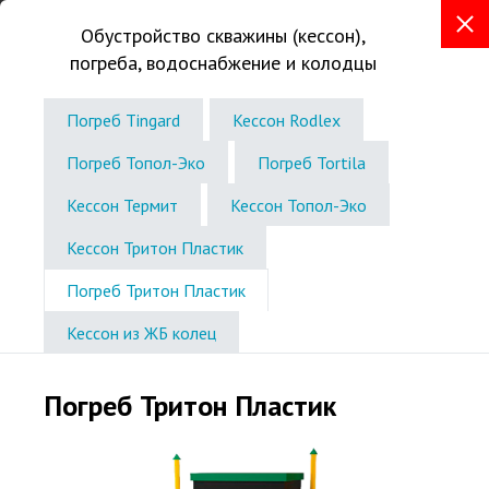
Обустройство скважины (кессон),
погреба, водоснабжение и колодцы
+7 (843) 207-13-43
Телефон в г. Казань
Погреб Tingard
Кессон Rodlex
Звоните без выходных
Погреб Топол-Эко
Погреб Tortila
с 8:00 до 19:00
Кессон Термит
Кессон Топол-Эко
Кессон Тритон Пластик
Погреб Тритон Пластик
Кессон из ЖБ колец
Погреб Тритон Пластик