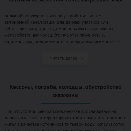
Большой популярностью при устройстве систем
автономной канализации для дачных участков или
небольших загородных домов пользуются септики из
железобетонных колец. Отличаются прочностью,
надежностью, долговечностью, энергонезависимостью –
для их функционирования не требуется подводки
электроэнергии, как например, для станции ГБО. Септики из
Читать далее
ж/б колец состоят из нескольких камер, соединенных
переливными трубами, в которых происходят процессы
отстаивания, разделения на фракции, очистки и фильтрации
в грунт очищенной воды. Нужно отметить, что ж/бетонные
Кессоны, погреба, колодцы, обустройство
септики требуют периодической очистки ассенизаторской
службой и не подходят для участков с высоким уровнем
скважины
грунтовых вод.
При отсутствии централизованного водоснабжения на
дачных участках и территориях строительства загородного
жилья в качестве источников питьевой воды используются
колодцы и артезианские скважины. Скважины нуждаются в