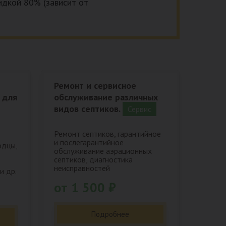
кидкой 80% (зависит от
Ремонт и сервисное
 для
обслуживание различных
видов септиков.
Сервис
Ремонт септиков, гарантийное
и послегарантийное
одцы,
обслуживание аэрационных
септиков, диагностика
неисправностей
и др.
от 1 500 ₽
Подробнее