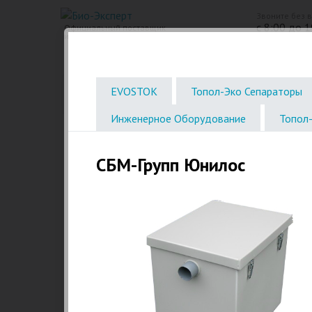
Звоните без 
с 8:00 до 1
Официальный поставщик
инженерного оборудования
Био Станции
Пластиковые септики. Емкости
EVOSTOK
Топол-Эко Сепараторы
Инженерное Оборудование
Топол-
СБМ-Групп Юнилос