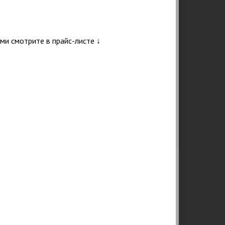
и смотрите в прайс-листе ↓
Подтверждаю ознакомление и даю
согласие на обработку персональных данных в
соответствии с Положением о персональных
данных.
Политика конфиденциальности
25
218