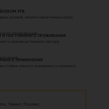
 – емкости объемом от 20 до 200 000 литров, а
теклопластиковые изделия, изготовленные в
ЫСОКОМ УГВ
арственными стандартами, санитарно-
рных условий, легкий и герметичный корпус.
мативами.
О И ПОСТОЯННОГО ПРОЖИВАНИЯ
тного и производственного сектора.
ИЧНОГО ПРИМЕНЕНИЯ
ки стойкие емкости подземного и наземного
ox, Термит, Родлекс,