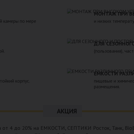
жающей среды. 6. Прост в
реализуемой нашей компанией
н.Следует отметить
также другие пластиковые и с
МОНТАЖ ПРИ В
 помощью ассенизаторской
полном соответствии с Госуд
й камеры по мере
и низких температу
предусмотреть удобный
гигиеническими и другими нор
рассчитать объем стоков в
ожности залпового слива.
ДЛЯ СЕЗОННОГ
ой.
(пользования), час
ЕМКОСТИ РАЗЛ
тойкий корпус.
пищевые и химичес
размещения.
АКЦИЯ
а от 4 до 20% на ЕМКОСТИ, СЕПТИКИ Росток, Танк, BioB