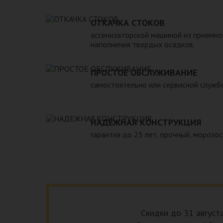
вод. 5. Безопасен в экологическом плане для окру
монтаже и обслуживании. 7. Надежен и долговече
ОТКАЧКА СТОКОВ
необходимость периодической очистки септика с
ассенизаторской машиной из приемно
службы, для чего при его установке необходимо 
наполнения твердых осадков.
подъезд для машины. При подборе септика нужно 
зависимости от количества пользователей и возм
ПРОСТОЕ ОБСЛУЖИВАНИЕ
самостоятельно или сервисной служб
НАДЕЖНАЯ КОНСТРУКЦИЯ
гарантия до 25 лет, прочный, морозос
Скидки до 31 август