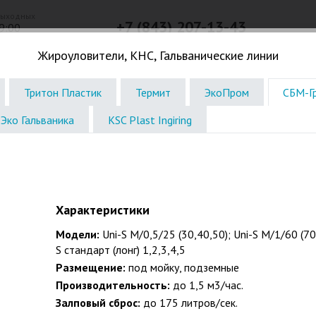
выходных
+7 (843) 207-13-43
9:00
Телефон в г. Казань
Жироуловители, КНС, Гальванические линии
Погреба. Кессоны
Жироловки. КНС. Дачное
Водоочистк
Тритон Пластик
Термит
ЭкоПром
СБМ-Г
Эко Гальваника
KSC Plast Ingiring
Характеристики
Модели:
Uni-S M/0,5/25 (30,40,50); Uni-S M/1/60 (70
S стандарт (лонг) 1,2,3,4,5
Размещение:
под мойку, подземные
Производительность:
до 1,5 м3/час.
Залповый сброс:
до 175 литров/сек.