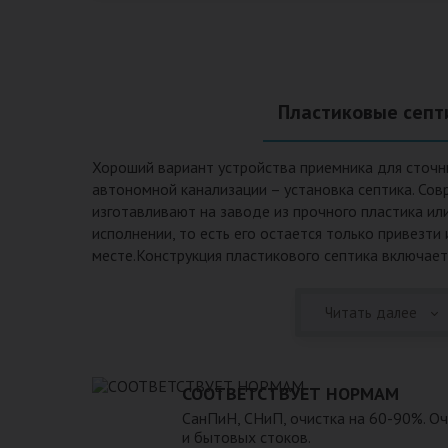
Пластиковые септ
Хороший вариант устройства приемника для сточн
автономной канализации – установка септика. Сов
изготавливают на заводе из прочного пластика ил
исполнении, то есть его остается только привезти
месте.Конструкция пластикового септика включает
происходят процессы отстаивания, разделения на 
очистки. Септики из пластика имеют следующие п
Читать далее
эксплуатационные качества: 1. Прочный корпус с
грунта даже в незаполненном состоянии. 2. Не по
воздействием воды и агрессивных веществ, которы
или грунтовых водах. 3. Может эксплуатироваться
СООТВЕТСТВУЕТ НОРМАМ
температур и любом морозе в зимнее время. 4. Гер
СанПиН, СНиП, очистка на 60-90%. О
неприятные запахи и позволяет эксплуатацию при
и бытовых стоков.