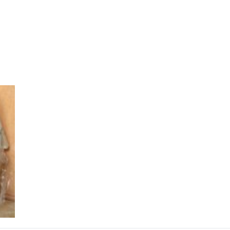
лизация по
от 5 до 25 
 года опыта в
гарантии на 
ьстве
Официальный представитель