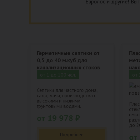
Евролос и другие! Выг
Герметичные септики от
Пла
0,5 до 40 м.куб для
мет
канализационных стоков
нак
от 1 до 100 чел.
от 
Септики для частного дома,
сада, дачи, производства с
высокими и низкими
Плас
грунтовыми водами.
стек
емко
от 19 978 ₽
разл
до 2
Подробнее
от