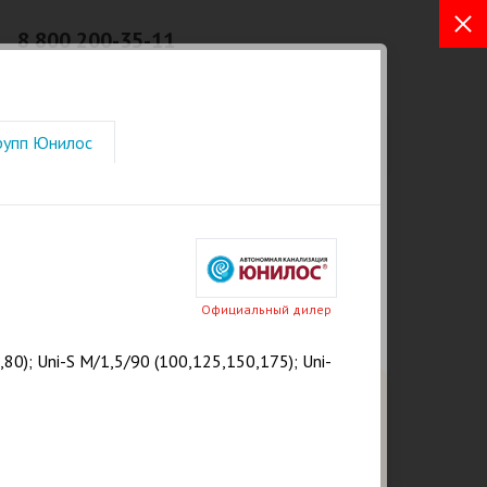
8 800 200-35-11
Бесплатный звонок из любых
регионов РФ
а. Услуги
Отзывы
ⓘ Статьи
Контакты
рупп Юнилос
Официальный дилер
,80); Uni-S M/1,5/90 (100,125,150,175); Uni-
Закажите бесплатный расчет и
консультацию от эксперта
сейчас!