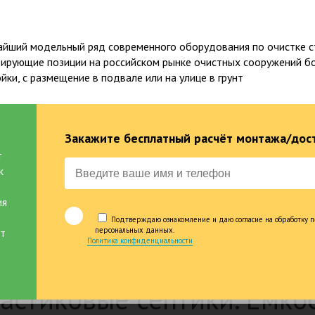
крупнейших и проверенных
производителей
йший модельный ряд современного оборудования по очистке с
дирующие позиции на российском рынке очистных сооружений б
ки, с размещение в подвале или на улице в грунт
Популярные товары
Закажите бесплатный расчёт монтажа/дост
Емкости
Погреба. Кессоны
Водоснабжение
т
к
Декор. Дачная продукция
Услуги. Сервис
ия
Подтверждаю ознакомление и даю согласие на обработку п
персональных данных.
ит
Политика конфиденциальности
астиковые септики. Емко