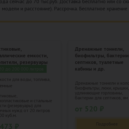
ода сейчас до 70 тыс.руб. Доставка бесплатно или со с
модели и расстояние). Рассрочка. Бесплатное хранение
стиковые,
Дренажные тоннели,
аллические емкости,
биофильтры, бактерии
опители, резервуары
септиков, туалетные
кабины и др.
20 до 200 000 литров
Дренажные тоннели и кол
биофильтры, люки, крышки,
удлиняющие горловины,
тиковые,
бактерии для септиков, ям 
лопластиковые и стальные
сти (резервуары) для
от 520 ₽
ичных нужд от 20 литров
00 куб.м.
Подробнее
 473 ₽