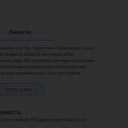
Емкости
дачном участке, территории загородного дома,
одственного объекта невозможна без
ичного вида. Мы реализуем прочные и надежные
зготовленные из пластика и стеклопластика,
ак для хранения воды, так и для горюче-
и также могут применяться при устройстве систем
ений, пожарных резервуаров и т.п.Преимущества
Читать далее
одверженность коррозии, устойчивость к
ых веществ. 2. Возможность использования при
ы, в том числе при очень низких в зимний период.
уатации исчисляется десятками лет. 4.
СИМОСТЬ
ть устанавливается на подготовленном месте в
теме и низком УГВ (уровне грунтовых вод).
 Простота обслуживания.В ассортименте продукции,