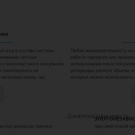
ики
ых вод в составе системы
Любая жизнедеятельность на 
ременные септики
работа торгового или произв
и стеклопластика в модульном
использования емкостей разл
 и смонтировать на
резервуары разного объема, и
 несколько камер, где
которые можно использовать к
фракции, биологической
смазочных материалов. Емкост
оложительные
канализации, очистных сооруж
пособен выдержать давление
пластиковых емкостей: 1. Неп
двержен коррозии под
воздействию любых агрессивн
е могут находиться в грунте
больших перепадах температур
 при больших перепадах
3. Долговечность – срок экспл
ЭНЕРГОНЕЗАВИ
метичен, что исключает
Несложность монтажа – емкос
чистка производственных
при самотечной сис
 высоком уровне грунтовых
течение нескольких часов. 5.