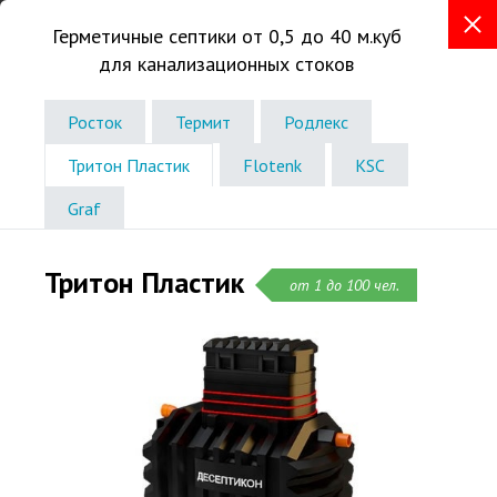
Герметичные септики от 0,5 до 40 м.куб
для канализационных стоков
+7 (843) 207-13-43
Телефон в г. Казань
Росток
Термит
Родлекс
Звоните без выходных
Тритон Пластик
Flotenk
KSC
с 8:00 до 19:00
Graf
Тритон Пластик
от 1 до 100 чел.