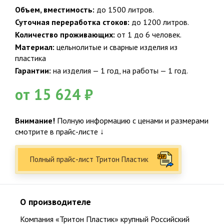
Объем, вместимость:
до 1500 литров.
Подтверждаю ознакомление и даю согласие на обработку
персональных данных в соответствии с Положением о
Суточная переработка стоков:
до 1200 литров.
персональных данных.
Количество проживающих:
от 1 до 6 человек.
Политика конфиденциальности
Материал:
цельнолитые и сварные изделия из
пластика
Факты о Био-Эксперт
Гарантии:
на изделия — 1 год, на работы — 1 год.
от 15 624 ₽
НАШ ПРИНЦИП
Честность и качество
Внимание!
Полную информацию с ценами и размерами
смотрите в прайс-листе ↓
15
Полный прайс-лист Тритон Пластик
15 лет специализация по канализации, 23 года опыта в
строительстве
О производителе
Компания «Тритон Пластик» крупный Российский