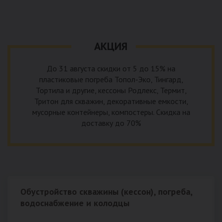
уровня приемника стоков. Единственный выход в такой
пластика – имеющих небольшую стоимость, полностью
ситуации – использование в системе канализации насосной
герметичных, прочных и долговечных.
станции. КНС для загородного дома – это компактное
высокотехнологичное устройство, встраиваемое в
АКЦИЯ
канализационную систему и обеспечивающее
принудительную перекачку к месту приемки стоков.
До 31 августа скидки от 5 до 15% на
пластиковые погреба Топол-Эко, Тингард,
Тортила и другие, кессоны Родлекс, Термит,
Тритон для скважин, декоративные емкости,
мусорные контейнеры, компостеры. Скидка на
доставку до 70%
Обустройство скважины (кессон), погреба,
водоснабжение и колодцы