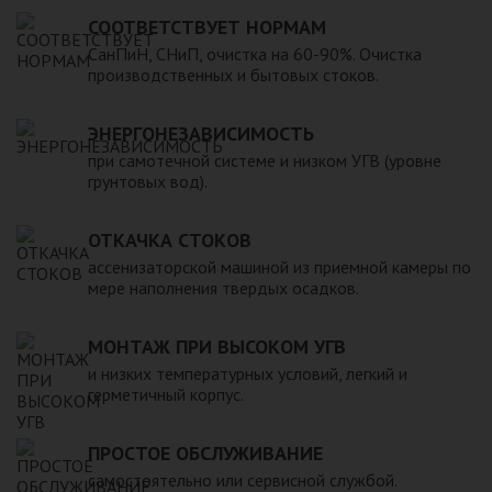
для машины. При подборе септика нужно рассчитать объем
устойчивость к воздействию любых агрессивных веществ.
СООТВЕТСТВУЕТ НОРМАМ
стоков в зависимости от количества пользователей и
2. Возможность использования при больших перепадах
СанПиН, СНиП, очистка на 60-90%. Очистка
возможности залпового слива.
температуры, в том числе при очень низких в зимний
производственных и бытовых стоков.
период. 3. Долговечность – срок эксплуатации исчисляется
десятками лет. 4. Несложность монтажа – емкость
ЭНЕРГОНЕЗАВИСИМОСТЬ
устанавливается на подготовленном месте в течение
нескольких часов. 5. Простота обслуживания.В
при самотечной системе и низком УГВ (уровне
грунтовых вод).
ассортименте продукции, реализуемой нашей компанией –
емкости объемом от 20 до 200 000 литров, а также другие
пластиковые и стеклопластиковые изделия, изготовленные
ОТКАЧКА СТОКОВ
в полном соответствии с Государственными стандартами,
ассенизаторской машиной из приемной камеры по
санитарно-гигиеническими и другими нормативами.
мере наполнения твердых осадков.
МОНТАЖ ПРИ ВЫСОКОМ УГВ
и низких температурных условий, легкий и
герметичный корпус.
ПРОСТОЕ ОБСЛУЖИВАНИЕ
самостоятельно или сервисной службой.