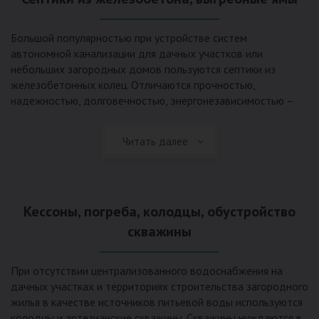
Большой популярностью при устройстве систем
автономной канализации для дачных участков или
небольших загородных домов пользуются септики из
железобетонных колец. Отличаются прочностью,
надежностью, долговечностью, энергонезависимостью –
для их функционирования не требуется подводки
электроэнергии, как например, для станции ГБО. Септики из
Читать далее
ж/б колец состоят из нескольких камер, соединенных
переливными трубами, в которых происходят процессы
отстаивания, разделения на фракции, очистки и фильтрации
в грунт очищенной воды. Нужно отметить, что ж/бетонные
Кессоны, погреба, колодцы, обустройство
септики требуют периодической очистки ассенизаторской
службой и не подходят для участков с высоким уровнем
скважины
грунтовых вод.
При отсутствии централизованного водоснабжения на
дачных участках и территориях строительства загородного
жилья в качестве источников питьевой воды используются
колодцы и артезианские скважины. Скважины нуждаются в