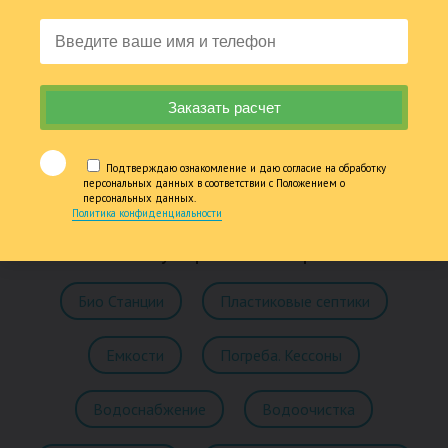
от 5 до 25 лет официальной гарантии на работы и изделия
218
Суммарный опыт сертифицированных специалистов более 200 лет
Подтверждаю ознакомление и даю согласие на обработку
персональных данных в соответствии с Положением о
персональных данных.
Политика конфиденциальности
Популярные товары
Био Станции
Пластиковые септики
Емкости
Погреба. Кессоны
Водоснабжение
Водоочистка