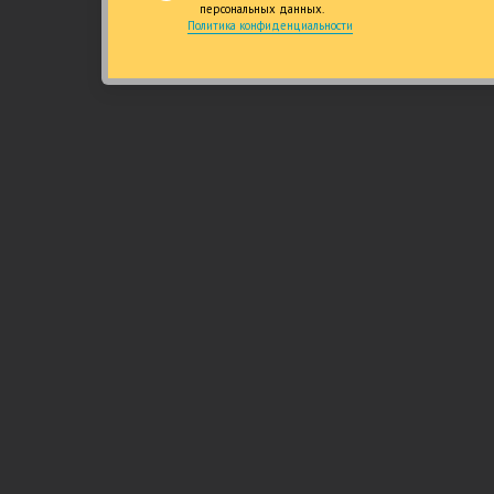
персональных данных.
Честность и качество
15 лет специа
Политика конфиденциальности
канализации, 23
строител