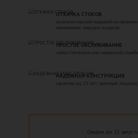
вод. 5. Безопасен в экологическом плане для окру
монтаже и обслуживании. 7. Надежен и долговече
ОТКАЧКА СТОКОВ
необходимость периодической очистки септика с
ассенизаторской машиной из приемно
службы, для чего при его установке необходимо 
наполнения твердых осадков.
подъезд для машины. При подборе септика нужно 
зависимости от количества пользователей и возм
ПРОСТОЕ ОБСЛУЖИВАНИЕ
самостоятельно или сервисной служб
НАДЕЖНАЯ КОНСТРУКЦИЯ
гарантия до 25 лет, прочный, морозос
Скидки до 31 август