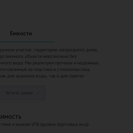
Емкости
дачном участке, территории загородного дома,
одственного объекта невозможна без
ичного вида. Мы реализуем прочные и надежные
зготовленные из пластика и стеклопластика,
ак для хранения воды, так и для горюче-
и также могут применяться при устройстве систем
ений, пожарных резервуаров и т.п.Преимущества
Читать далее
одверженность коррозии, устойчивость к
ых веществ. 2. Возможность использования при
ы, в том числе при очень низких в зимний период.
уатации исчисляется десятками лет. 4.
СИМОСТЬ
ть устанавливается на подготовленном месте в
теме и низком УГВ (уровне грунтовых вод).
 Простота обслуживания.В ассортименте продукции,