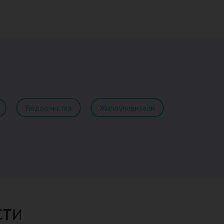
Водоочистка
Жироуловители
сти