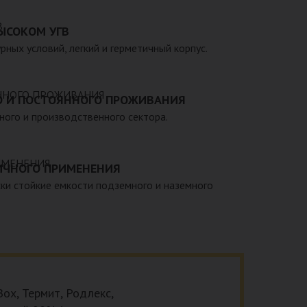
 – емкости объемом от 20 до 200 000 литров, а
теклопластиковые изделия, изготовленные в
ЫСОКОМ УГВ
арственными стандартами, санитарно-
рных условий, легкий и герметичный корпус.
мативами.
О И ПОСТОЯННОГО ПРОЖИВАНИЯ
тного и производственного сектора.
ИЧНОГО ПРИМЕНЕНИЯ
ки стойкие емкости подземного и наземного
ox, Термит, Родлекс,