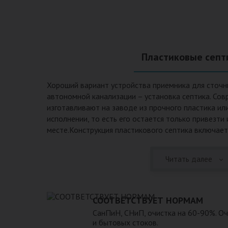
Пластиковые септ
Хороший вариант устройства приемника для сточн
автономной канализации – установка септика. Сов
изготавливают на заводе из прочного пластика ил
исполнении, то есть его остается только привезти
месте.Конструкция пластикового септика включает
происходят процессы отстаивания, разделения на 
очистки. Септики из пластика имеют следующие п
Читать далее
эксплуатационные качества: 1. Прочный корпус с
грунта даже в незаполненном состоянии. 2. Не по
воздействием воды и агрессивных веществ, которы
или грунтовых водах. 3. Может эксплуатироваться
СООТВЕТСТВУЕТ НОРМАМ
температур и любом морозе в зимнее время. 4. Гер
СанПиН, СНиП, очистка на 60-90%. О
неприятные запахи и позволяет эксплуатацию при
и бытовых стоков.