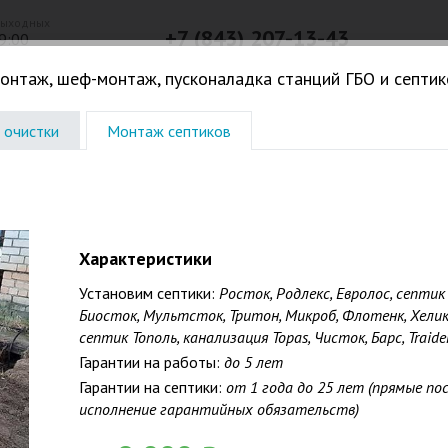
выходных
+7 (843) 207-13-43
9:00
Телефон в г. Казань
онтаж, шеф-монтаж, пусконаладка станций ГБО и септик
Погреба. Кессоны
Жироловки. КНС. Дачное
Водоочистк
 очистки
Монтаж септиков
Характеристики
Установим септики:
Росток, Родлекс, Евролос, септик Т
Биосток, Мультсток, Тритон, Микроб, Флотенк, Хеликс
септик Тополь, канализация Topas, Чисток, Барс, Traiden
Гарантии на работы:
до 5 лет
Гарантии на септики:
от 1 года до 25 лет (прямые п
исполнение гарантийных обязательств)