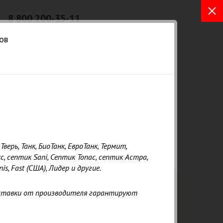
8 800 200-35-11
Бесплатный звонок из любых
ов
регионов РФ
а. Услуги
Отзывы
ⓘ Статьи
Контакты
верь, Танк, БиоТанк, ЕвроТанк, Термит,
, септик Sani, Септик Топас, септик Астра,
is, Fast (США), Лидер и другие.
Закажите бесплатный расчет и
оставки от производителя гарантируют
консультацию от эксперта
сейчас!