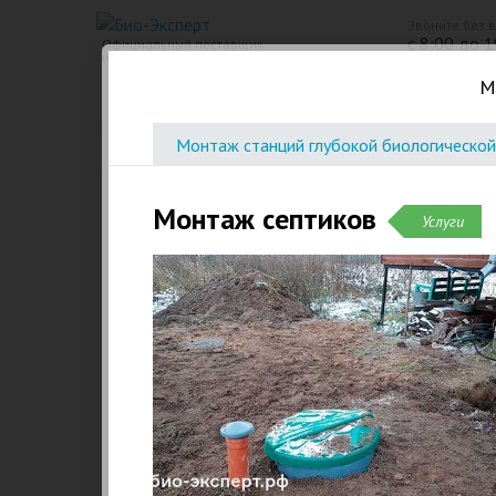
Звоните без 
с 8:00 до 1
Официальный поставщик
инженерного оборудования
М
Био Станции
Пластиковые септики. Емкости
Монтаж станций глубокой биологической
Монтаж септиков
Услуги