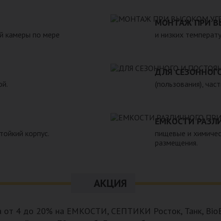
жающей среды. 6. Прост в
реализуемой нашей компанией
н.Следует отметить
также другие пластиковые и с
МОНТАЖ ПРИ В
 помощью ассенизаторской
полном соответствии с Госуд
й камеры по мере
и низких температу
предусмотреть удобный
гигиеническими и другими нор
рассчитать объем стоков в
ожности залпового слива.
ДЛЯ СЕЗОННОГ
ой.
(пользования), час
ЕМКОСТИ РАЗЛ
тойкий корпус.
пищевые и химичес
размещения.
АКЦИЯ
а от 4 до 20% на ЕМКОСТИ, СЕПТИКИ Росток, Танк, BioB