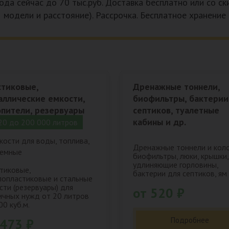
ода сейчас до 70 тыс.руб. Доставка бесплатно или со с
модели и расстояние). Рассрочка. Бесплатное хранение
стиковые,
Дренажные тоннели,
аллические емкости,
биофильтры, бактерии
опители, резервуары
септиков, туалетные
кабины и др.
20 до 200 000 литров
Дренажные тоннели и кол
биофильтры, люки, крышки,
удлиняющие горловины,
тиковые,
бактерии для септиков, ям 
лопластиковые и стальные
сти (резервуары) для
от 520 ₽
ичных нужд от 20 литров
00 куб.м.
Подробнее
 473 ₽