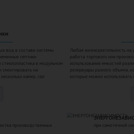
ики
ых вод в составе системы
Любая жизнедеятельность на 
ременные септики
работа торгового или произв
и стеклопластика в модульном
использования емкостей разл
 и смонтировать на
резервуары разного объема, и
 несколько камер, где
которые можно использовать к
фракции, биологической
смазочных материалов. Емкост
оложительные
канализации, очистных сооруж
пособен выдержать давление
пластиковых емкостей: 1. Неп
двержен коррозии под
воздействию любых агрессивн
е могут находиться в грунте
больших перепадах температур
 при больших перепадах
3. Долговечность – срок экспл
ЭНЕРГОНЕЗАВИ
метичен, что исключает
Несложность монтажа – емкос
чистка производственных
при самотечной сис
 высоком уровне грунтовых
течение нескольких часов. 5.