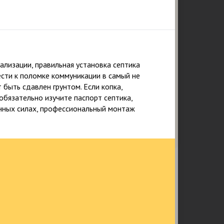
лизации, правильная установка септика
сти к поломке коммуникации в самый не
быть сдавлен грунтом. Если копка,
обязательно изучите паспорт септика,
Подтверждаю ознакомление и даю
согласие на обработку персональных данных в
енных силах, профессиональный монтаж
соответствии с Положением о персональных
данных.
Политика конфиденциальности
25
218