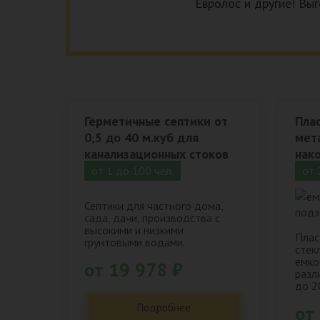
Евролос и другие! Выг
Герметичные септики от
Пла
0,5 до 40 м.куб для
мет
канализационных стоков
нак
от 1 до 100 чел.
от 
Септики для частного дома,
сада, дачи, производства с
высокими и низкими
Плас
грунтовыми водами.
стек
емко
от 19 978 ₽
разл
до 2
Подробнее
от