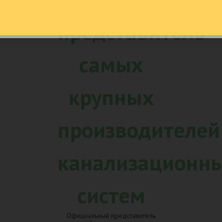
лизация по
от 5 до 25 
 года опыта в
гарантии на 
ьстве
Официальный представитель