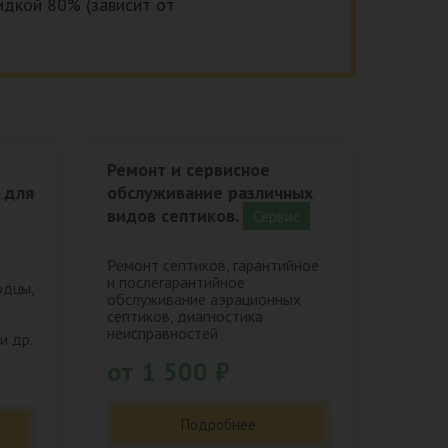
кидкой 80% (зависит от
Ремонт и сервисное
 для
обслуживание различных
видов септиков.
Сервис
Ремонт септиков, гарантийное
и послегарантийное
одцы,
обслуживание аэрационных
септиков, диагностика
неисправностей
и др.
от 1 500 ₽
Подробнее