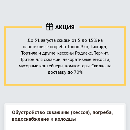
уровня приемника стоков. Единственный выход в такой
пластика – имеющих небольшую стоимость, полностью
ситуации – использование в системе канализации насосной
герметичных, прочных и долговечных.
станции. КНС для загородного дома – это компактное
высокотехнологичное устройство, встраиваемое в
АКЦИЯ
канализационную систему и обеспечивающее
принудительную перекачку к месту приемки стоков.
До 31 августа скидки от 5 до 15% на
пластиковые погреба Топол-Эко, Тингард,
Тортила и другие, кессоны Родлекс, Термит,
Тритон для скважин, декоративные емкости,
мусорные контейнеры, компостеры. Скидка на
доставку до 70%
Обустройство скважины (кессон), погреба,
водоснабжение и колодцы