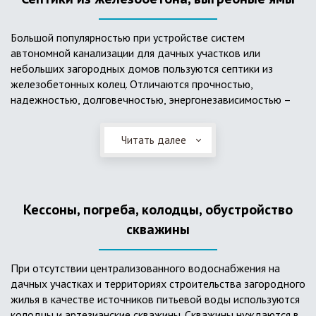
Большой популярностью при устройстве систем
автономной канализации для дачных участков или
небольших загородных домов пользуются септики из
железобетонных колец. Отличаются прочностью,
надежностью, долговечностью, энергонезависимостью –
для их функционирования не требуется подводки
электроэнергии, как например, для станции ГБО. Септики из
Читать далее
ж/б колец состоят из нескольких камер, соединенных
переливными трубами, в которых происходят процессы
отстаивания, разделения на фракции, очистки и фильтрации
в грунт очищенной воды. Нужно отметить, что ж/бетонные
Кессоны, погреба, колодцы, обустройство
септики требуют периодической очистки ассенизаторской
службой и не подходят для участков с высоким уровнем
скважины
грунтовых вод.
При отсутствии централизованного водоснабжения на
дачных участках и территориях строительства загородного
жилья в качестве источников питьевой воды используются
колодцы и артезианские скважины. Скважины нуждаются в