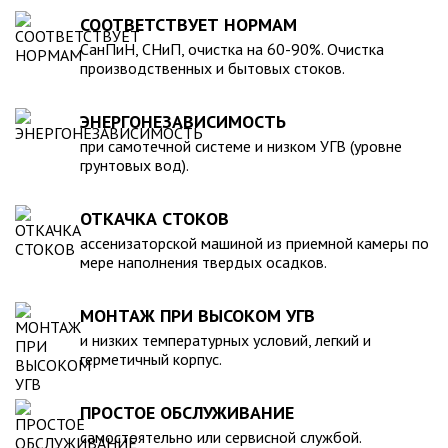
для машины. При подборе септика нужно рассчитать объем
устойчивость к воздействию любых агрессивных веществ.
СООТВЕТСТВУЕТ НОРМАМ
стоков в зависимости от количества пользователей и
2. Возможность использования при больших перепадах
СанПиН, СНиП, очистка на 60-90%. Очистка
возможности залпового слива.
температуры, в том числе при очень низких в зимний
производственных и бытовых стоков.
период. 3. Долговечность – срок эксплуатации исчисляется
десятками лет. 4. Несложность монтажа – емкость
ЭНЕРГОНЕЗАВИСИМОСТЬ
устанавливается на подготовленном месте в течение
нескольких часов. 5. Простота обслуживания.В
при самотечной системе и низком УГВ (уровне
грунтовых вод).
ассортименте продукции, реализуемой нашей компанией –
емкости объемом от 20 до 200 000 литров, а также другие
пластиковые и стеклопластиковые изделия, изготовленные
ОТКАЧКА СТОКОВ
в полном соответствии с Государственными стандартами,
ассенизаторской машиной из приемной камеры по
санитарно-гигиеническими и другими нормативами.
мере наполнения твердых осадков.
МОНТАЖ ПРИ ВЫСОКОМ УГВ
и низких температурных условий, легкий и
герметичный корпус.
ПРОСТОЕ ОБСЛУЖИВАНИЕ
самостоятельно или сервисной службой.