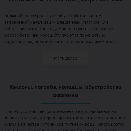
Большой популярностью при устройстве систем
автономной канализации для дачных участков или
небольших загородных домов пользуются септики из
железобетонных колец. Отличаются прочностью,
надежностью, долговечностью, энергонезависимостью –
для их функционирования не требуется подводки
электроэнергии, как например, для станции ГБО. Септики из
Читать далее
ж/б колец состоят из нескольких камер, соединенных
переливными трубами, в которых происходят процессы
отстаивания, разделения на фракции, очистки и фильтрации
в грунт очищенной воды. Нужно отметить, что ж/бетонные
Кессоны, погреба, колодцы, обустройство
септики требуют периодической очистки ассенизаторской
службой и не подходят для участков с высоким уровнем
скважины
грунтовых вод.
При отсутствии централизованного водоснабжения на
дачных участках и территориях строительства загородного
жилья в качестве источников питьевой воды используются
колодцы и артезианские скважины. Скважины нуждаются в