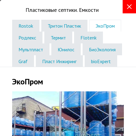
Пластиковые септики. Емкости
+7 (843) 207-13-43
Rostok
Тритон Пластик
ЭкоПром
Телефон в г. Казань
Родлекс
Термит
Flotenk
Звоните без выходных
с 8:00 до 19:00
Мультпласт
Юнилос
БиоЭкология
Graf
Пласт Инжиринг
bioExpert
ЭкоПром