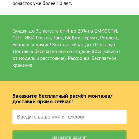
оснасток уже более 10 лет.
от 5 до 25 лет официальной гарантии на работы и изделия
218
Скидки до 31 августа от 4 до 20% на ЕМКОСТИ,
Суммарный опыт сертифицированных специалистов более 200 лет
СЕПТИКИ Росток, Танк, BioBox, Термит, Родлекс,
Евролос и другие! Выгода сейчас до 70 тыс.руб.
Доставка бесплатно или со скидкой 80% (зависит
от модели и расстояние). Рассрочка. Бесплатное
хранение
Популярные товары
Био Станции
Пластиковые септики
Закажите бесплатный расчёт монтажа/
доставки прямо сейчас!
Емкости
Погреба. Кессоны
Водоснабжение
Водоочистка