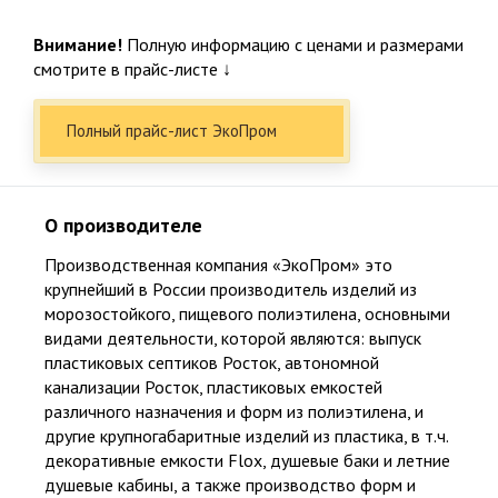
Внимание!
Полную информацию с ценами и размерами
смотрите в прайс-листе ↓
Полный прайс-лист ЭкоПром
О производителе
Производственная компания «ЭкоПром»
это
крупнейший в России производитель изделий из
морозостойкого, пищевого полиэтилена, основными
видами деятельности, которой являются: выпуск
пластиковых септиков Росток, автономной
Официальный представитель крупнейших и проверенных
канализации Росток, пластиковых емкостей
производителей
различного назначения и форм из полиэтилена, и
другие крупногабаритные изделий из пластика, в т.ч.
25
декоративные емкости Flox, душевые баки и летние
душевые кабины, а также производство форм и