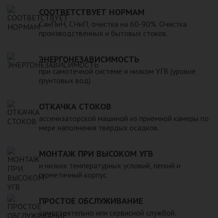
для машины. При подборе септика нужно рассчитать объем
устойчивость к воздействию любых агрессивных веществ.
СООТВЕТСТВУЕТ НОРМАМ
стоков в зависимости от количества пользователей и
2. Возможность использования при больших перепадах
СанПиН, СНиП, очистка на 60-90%. Очистка
возможности залпового слива.
температуры, в том числе при очень низких в зимний
производственных и бытовых стоков.
период. 3. Долговечность – срок эксплуатации исчисляется
десятками лет. 4. Несложность монтажа – емкость
ЭНЕРГОНЕЗАВИСИМОСТЬ
устанавливается на подготовленном месте в течение
нескольких часов. 5. Простота обслуживания.В
при самотечной системе и низком УГВ (уровне
грунтовых вод).
ассортименте продукции, реализуемой нашей компанией –
емкости объемом от 20 до 200 000 литров, а также другие
пластиковые и стеклопластиковые изделия, изготовленные
ОТКАЧКА СТОКОВ
в полном соответствии с Государственными стандартами,
ассенизаторской машиной из приемной камеры по
санитарно-гигиеническими и другими нормативами.
мере наполнения твердых осадков.
МОНТАЖ ПРИ ВЫСОКОМ УГВ
и низких температурных условий, легкий и
герметичный корпус.
ПРОСТОЕ ОБСЛУЖИВАНИЕ
самостоятельно или сервисной службой.