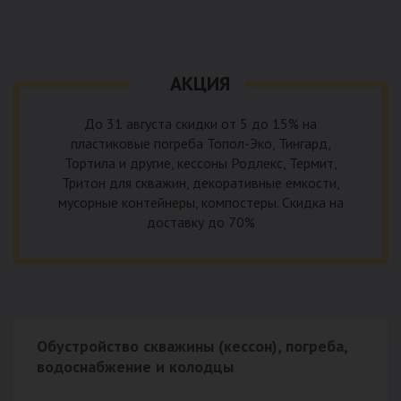
уровня приемника стоков. Единственный выход в такой
пластика – имеющих небольшую стоимость, полностью
ситуации – использование в системе канализации насосной
герметичных, прочных и долговечных.
станции. КНС для загородного дома – это компактное
высокотехнологичное устройство, встраиваемое в
АКЦИЯ
канализационную систему и обеспечивающее
принудительную перекачку к месту приемки стоков.
До 31 августа скидки от 5 до 15% на
пластиковые погреба Топол-Эко, Тингард,
Тортила и другие, кессоны Родлекс, Термит,
Тритон для скважин, декоративные емкости,
мусорные контейнеры, компостеры. Скидка на
доставку до 70%
Обустройство скважины (кессон), погреба,
водоснабжение и колодцы