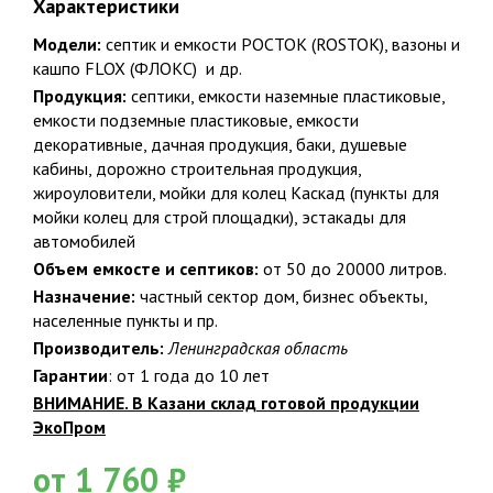
Характеристики
Подтверждаю ознакомление и даю согласие на обработку
Модели:
септик и емкости
РОСТОК (ROSTOK), вазоны и
персональных данных в соответствии с Положением о
персональных данных.
кашпо FLOX (ФЛОКС) и др.
Политика конфиденциальности
Продукция:
септики, емкости наземные пластиковые,
емкости подземные пластиковые, емкости
Факты о Био-Эксперт
декоративные, дачная продукция, баки, душевые
кабины, дорожно строительная продукция,
жироуловители, мойки для колец Каскад (пункты для
мойки колец для строй площадки), эстакады для
НАШ ПРИНЦИП
автомобилей
Честность и качество
Объем емкосте и септиков:
от 50 до 20000 литров.
Назначение:
частный сектор дом, бизнес объекты,
15
населенные пункты и пр.
Производитель:
Ленинградская область
15 лет специализация по канализации, 23 года опыта в
Гарантии
: от 1 года до 10 лет
строительстве
ВНИМАНИЕ. В Казани склад готовой продукции
ЭкоПром
от 1 760 ₽