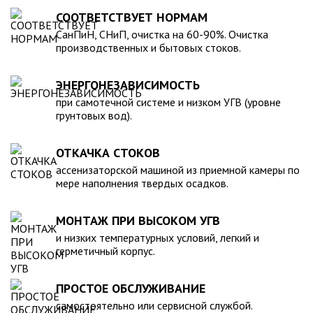
для машины. При подборе септика нужно рассчитать объем
устойчивость к воздействию любых агрессивных веществ.
СООТВЕТСТВУЕТ НОРМАМ
стоков в зависимости от количества пользователей и
2. Возможность использования при больших перепадах
СанПиН, СНиП, очистка на 60-90%. Очистка
возможности залпового слива.
температуры, в том числе при очень низких в зимний
производственных и бытовых стоков.
период. 3. Долговечность – срок эксплуатации исчисляется
десятками лет. 4. Несложность монтажа – емкость
ЭНЕРГОНЕЗАВИСИМОСТЬ
устанавливается на подготовленном месте в течение
нескольких часов. 5. Простота обслуживания.В
при самотечной системе и низком УГВ (уровне
грунтовых вод).
ассортименте продукции, реализуемой нашей компанией –
емкости объемом от 20 до 200 000 литров, а также другие
пластиковые и стеклопластиковые изделия, изготовленные
ОТКАЧКА СТОКОВ
в полном соответствии с Государственными стандартами,
ассенизаторской машиной из приемной камеры по
санитарно-гигиеническими и другими нормативами.
мере наполнения твердых осадков.
МОНТАЖ ПРИ ВЫСОКОМ УГВ
и низких температурных условий, легкий и
герметичный корпус.
ПРОСТОЕ ОБСЛУЖИВАНИЕ
самостоятельно или сервисной службой.