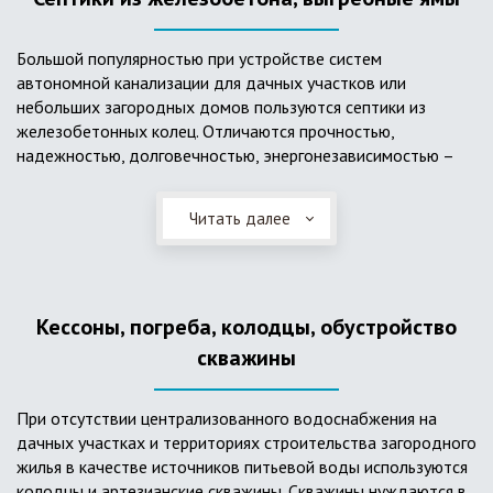
Большой популярностью при устройстве систем
автономной канализации для дачных участков или
небольших загородных домов пользуются септики из
железобетонных колец. Отличаются прочностью,
надежностью, долговечностью, энергонезависимостью –
для их функционирования не требуется подводки
электроэнергии, как например, для станции ГБО. Септики из
Читать далее
ж/б колец состоят из нескольких камер, соединенных
переливными трубами, в которых происходят процессы
отстаивания, разделения на фракции, очистки и фильтрации
в грунт очищенной воды. Нужно отметить, что ж/бетонные
Кессоны, погреба, колодцы, обустройство
септики требуют периодической очистки ассенизаторской
службой и не подходят для участков с высоким уровнем
скважины
грунтовых вод.
При отсутствии централизованного водоснабжения на
дачных участках и территориях строительства загородного
жилья в качестве источников питьевой воды используются
колодцы и артезианские скважины. Скважины нуждаются в