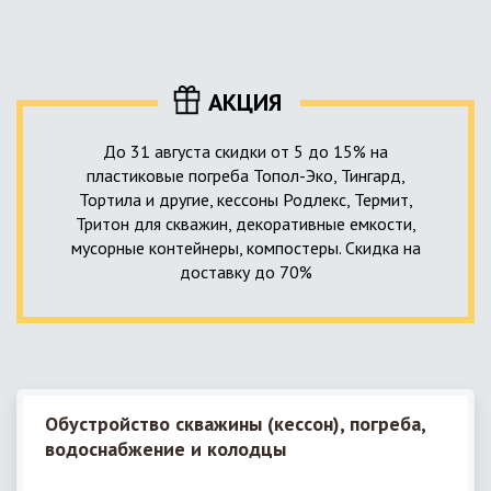
уровня приемника стоков. Единственный выход в такой
пластика – имеющих небольшую стоимость, полностью
ситуации – использование в системе канализации насосной
герметичных, прочных и долговечных.
станции. КНС для загородного дома – это компактное
высокотехнологичное устройство, встраиваемое в
АКЦИЯ
канализационную систему и обеспечивающее
принудительную перекачку к месту приемки стоков.
До 31 августа скидки от 5 до 15% на
пластиковые погреба Топол-Эко, Тингард,
Тортила и другие, кессоны Родлекс, Термит,
Тритон для скважин, декоративные емкости,
мусорные контейнеры, компостеры. Скидка на
доставку до 70%
Обустройство скважины (кессон), погреба,
водоснабжение и колодцы