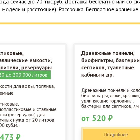
ода сейчас до 70 тыс.руб. Доставка бесплатно или со с
модели и расстояние). Рассрочка. Бесплатное хранение
стиковые,
Дренажные тоннели,
аллические емкости,
биофильтры, бактерии
опители, резервуары
септиков, туалетные
кабины и др.
20 до 200 000 литров
Дренажные тоннели и кол
биофильтры, люки, крышки,
удлиняющие горловины,
тиковые,
бактерии для септиков, ям 
лопластиковые и стальные
сти (резервуары) для
от 520 ₽
ичных нужд от 20 литров
00 куб.м.
Подробнее
 473 ₽