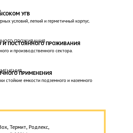
 – емкости объемом от 20 до 200 000 литров, а
теклопластиковые изделия, изготовленные в
ЫСОКОМ УГВ
арственными стандартами, санитарно-
рных условий, легкий и герметичный корпус.
мативами.
О И ПОСТОЯННОГО ПРОЖИВАНИЯ
тного и производственного сектора.
ИЧНОГО ПРИМЕНЕНИЯ
ки стойкие емкости подземного и наземного
ox, Термит, Родлекс,