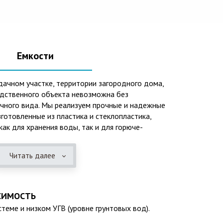
Емкости
дачном участке, территории загородного дома,
одственного объекта невозможна без
ичного вида. Мы реализуем прочные и надежные
зготовленные из пластика и стеклопластика,
ак для хранения воды, так и для горюче-
и также могут применяться при устройстве систем
ений, пожарных резервуаров и т.п.Преимущества
Читать далее
одверженность коррозии, устойчивость к
ых веществ. 2. Возможность использования при
ы, в том числе при очень низких в зимний период.
уатации исчисляется десятками лет. 4.
СИМОСТЬ
ть устанавливается на подготовленном месте в
теме и низком УГВ (уровне грунтовых вод).
 Простота обслуживания.В ассортименте продукции,