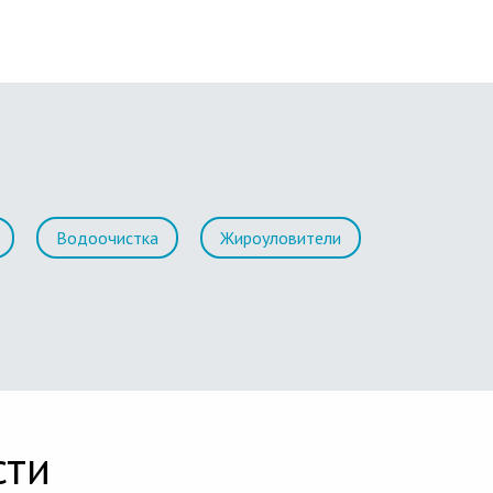
Водоочистка
Жироуловители
сти