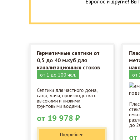
Евролос и другие! Выг
Герметичные септики от
Пла
0,5 до 40 м.куб для
мет
канализационных стоков
нак
от 1 до 100 чел.
от 
Септики для частного дома,
сада, дачи, производства с
высокими и низкими
Плас
грунтовыми водами.
стек
емко
от 19 978 ₽
разл
до 2
Подробнее
от