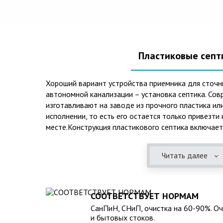
Пластиковые септ
Хороший вариант устройства приемника для сточн
автономной канализации – установка септика. Сов
изготавливают на заводе из прочного пластика ил
исполнении, то есть его остается только привезти
месте.Конструкция пластикового септика включает
происходят процессы отстаивания, разделения на 
очистки. Септики из пластика имеют следующие п
Читать далее
эксплуатационные качества: 1. Прочный корпус с
грунта даже в незаполненном состоянии. 2. Не по
воздействием воды и агрессивных веществ, которы
или грунтовых водах. 3. Может эксплуатироваться
СООТВЕТСТВУЕТ НОРМАМ
температур и любом морозе в зимнее время. 4. Гер
СанПиН, СНиП, очистка на 60-90%. О
неприятные запахи и позволяет эксплуатацию при
и бытовых стоков.