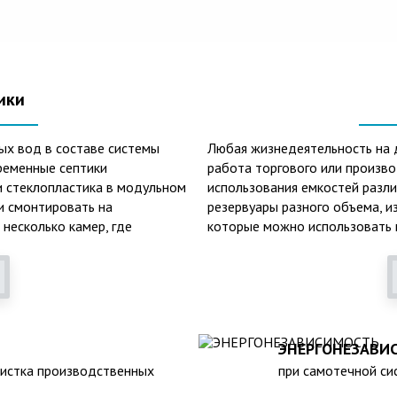
ики
ых вод в составе системы
Любая жизнедеятельность на 
ременные септики
работа торгового или произв
и стеклопластика в модульном
использования емкостей разл
 и смонтировать на
резервуары разного объема, и
 несколько камер, где
которые можно использовать к
фракции, биологической
смазочных материалов. Емкост
оложительные
канализации, очистных сооруж
пособен выдержать давление
пластиковых емкостей: 1. Неп
двержен коррозии под
воздействию любых агрессивн
е могут находиться в грунте
больших перепадах температур
 при больших перепадах
3. Долговечность – срок экспл
ЭНЕРГОНЕЗАВИ
метичен, что исключает
Несложность монтажа – емкос
чистка производственных
при самотечной сис
 высоком уровне грунтовых
течение нескольких часов. 5.