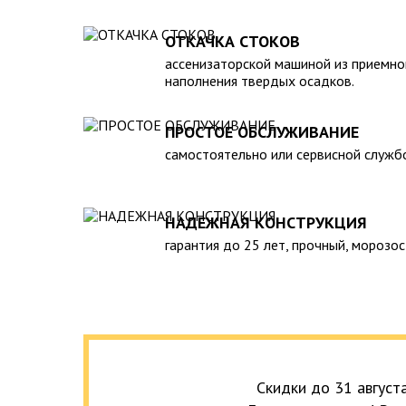
вод. 5. Безопасен в экологическом плане для окру
монтаже и обслуживании. 7. Надежен и долговече
ОТКАЧКА СТОКОВ
необходимость периодической очистки септика с
ассенизаторской машиной из приемно
службы, для чего при его установке необходимо 
наполнения твердых осадков.
подъезд для машины. При подборе септика нужно 
зависимости от количества пользователей и возм
ПРОСТОЕ ОБСЛУЖИВАНИЕ
самостоятельно или сервисной служб
НАДЕЖНАЯ КОНСТРУКЦИЯ
гарантия до 25 лет, прочный, морозос
Скидки до 31 август