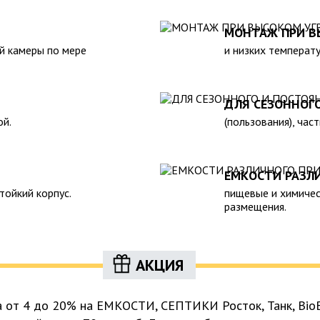
жающей среды. 6. Прост в
реализуемой нашей компанией
н.Следует отметить
также другие пластиковые и с
МОНТАЖ ПРИ В
 помощью ассенизаторской
полном соответствии с Госуд
й камеры по мере
и низких температу
предусмотреть удобный
гигиеническими и другими нор
рассчитать объем стоков в
ожности залпового слива.
ДЛЯ СЕЗОННОГ
ой.
(пользования), час
ЕМКОСТИ РАЗЛ
тойкий корпус.
пищевые и химичес
размещения.
АКЦИЯ
а от 4 до 20% на ЕМКОСТИ, СЕПТИКИ Росток, Танк, BioB