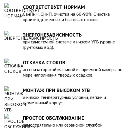
для машины. При подборе септика нужно рассчитать объем
устойчивость к воздействию любых агрессивных веществ.
СООТВЕТСТВУЕТ НОРМАМ
стоков в зависимости от количества пользователей и
2. Возможность использования при больших перепадах
СанПиН, СНиП, очистка на 60-90%. Очистка
возможности залпового слива.
температуры, в том числе при очень низких в зимний
производственных и бытовых стоков.
период. 3. Долговечность – срок эксплуатации исчисляется
десятками лет. 4. Несложность монтажа – емкость
ЭНЕРГОНЕЗАВИСИМОСТЬ
устанавливается на подготовленном месте в течение
нескольких часов. 5. Простота обслуживания.В
при самотечной системе и низком УГВ (уровне
грунтовых вод).
ассортименте продукции, реализуемой нашей компанией –
емкости объемом от 20 до 200 000 литров, а также другие
пластиковые и стеклопластиковые изделия, изготовленные
ОТКАЧКА СТОКОВ
в полном соответствии с Государственными стандартами,
ассенизаторской машиной из приемной камеры по
санитарно-гигиеническими и другими нормативами.
мере наполнения твердых осадков.
МОНТАЖ ПРИ ВЫСОКОМ УГВ
и низких температурных условий, легкий и
герметичный корпус.
ПРОСТОЕ ОБСЛУЖИВАНИЕ
самостоятельно или сервисной службой.