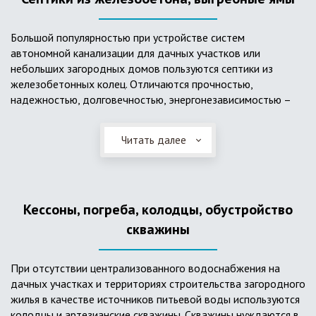
Большой популярностью при устройстве систем
автономной канализации для дачных участков или
небольших загородных домов пользуются септики из
железобетонных колец. Отличаются прочностью,
надежностью, долговечностью, энергонезависимостью –
для их функционирования не требуется подводки
электроэнергии, как например, для станции ГБО. Септики из
Читать далее
ж/б колец состоят из нескольких камер, соединенных
переливными трубами, в которых происходят процессы
отстаивания, разделения на фракции, очистки и фильтрации
в грунт очищенной воды. Нужно отметить, что ж/бетонные
Кессоны, погреба, колодцы, обустройство
септики требуют периодической очистки ассенизаторской
службой и не подходят для участков с высоким уровнем
скважины
грунтовых вод.
При отсутствии централизованного водоснабжения на
дачных участках и территориях строительства загородного
жилья в качестве источников питьевой воды используются
колодцы и артезианские скважины. Скважины нуждаются в