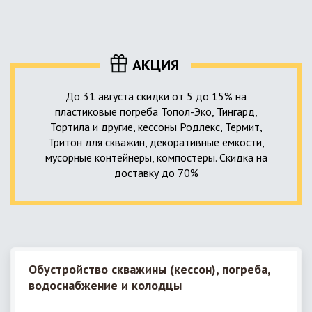
уровня приемника стоков. Единственный выход в такой
пластика – имеющих небольшую стоимость, полностью
ситуации – использование в системе канализации насосной
герметичных, прочных и долговечных.
станции. КНС для загородного дома – это компактное
высокотехнологичное устройство, встраиваемое в
АКЦИЯ
канализационную систему и обеспечивающее
принудительную перекачку к месту приемки стоков.
До 31 августа скидки от 5 до 15% на
пластиковые погреба Топол-Эко, Тингард,
Тортила и другие, кессоны Родлекс, Термит,
Тритон для скважин, декоративные емкости,
мусорные контейнеры, компостеры. Скидка на
доставку до 70%
Обустройство скважины (кессон), погреба,
водоснабжение и колодцы