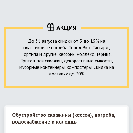
уровня приемника стоков. Единственный выход в такой
пластика – имеющих небольшую стоимость, полностью
ситуации – использование в системе канализации насосной
герметичных, прочных и долговечных.
станции. КНС для загородного дома – это компактное
высокотехнологичное устройство, встраиваемое в
АКЦИЯ
канализационную систему и обеспечивающее
принудительную перекачку к месту приемки стоков.
До 31 августа скидки от 5 до 15% на
пластиковые погреба Топол-Эко, Тингард,
Тортила и другие, кессоны Родлекс, Термит,
Тритон для скважин, декоративные емкости,
мусорные контейнеры, компостеры. Скидка на
доставку до 70%
Обустройство скважины (кессон), погреба,
водоснабжение и колодцы