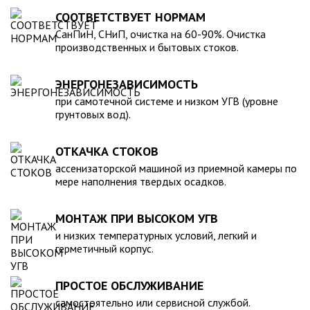
для машины. При подборе септика нужно рассчитать объем
устойчивость к воздействию любых агрессивных веществ.
СООТВЕТСТВУЕТ НОРМАМ
стоков в зависимости от количества пользователей и
2. Возможность использования при больших перепадах
СанПиН, СНиП, очистка на 60-90%. Очистка
возможности залпового слива.
температуры, в том числе при очень низких в зимний
производственных и бытовых стоков.
период. 3. Долговечность – срок эксплуатации исчисляется
десятками лет. 4. Несложность монтажа – емкость
ЭНЕРГОНЕЗАВИСИМОСТЬ
устанавливается на подготовленном месте в течение
нескольких часов. 5. Простота обслуживания.В
при самотечной системе и низком УГВ (уровне
грунтовых вод).
ассортименте продукции, реализуемой нашей компанией –
емкости объемом от 20 до 200 000 литров, а также другие
пластиковые и стеклопластиковые изделия, изготовленные
ОТКАЧКА СТОКОВ
в полном соответствии с Государственными стандартами,
ассенизаторской машиной из приемной камеры по
санитарно-гигиеническими и другими нормативами.
мере наполнения твердых осадков.
МОНТАЖ ПРИ ВЫСОКОМ УГВ
и низких температурных условий, легкий и
герметичный корпус.
ПРОСТОЕ ОБСЛУЖИВАНИЕ
самостоятельно или сервисной службой.