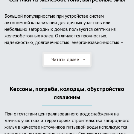
Большой популярностью при устройстве систем
автономной канализации для дачных участков или
небольших загородных домов пользуются септики из
железобетонных колец. Отличаются прочностью,
надежностью, долговечностью, энергонезависимостью –
для их функционирования не требуется подводки
электроэнергии, как например, для станции ГБО. Септики из
Читать далее
ж/б колец состоят из нескольких камер, соединенных
переливными трубами, в которых происходят процессы
отстаивания, разделения на фракции, очистки и фильтрации
в грунт очищенной воды. Нужно отметить, что ж/бетонные
Кессоны, погреба, колодцы, обустройство
септики требуют периодической очистки ассенизаторской
службой и не подходят для участков с высоким уровнем
скважины
грунтовых вод.
При отсутствии централизованного водоснабжения на
дачных участках и территориях строительства загородного
жилья в качестве источников питьевой воды используются
колодцы и артезианские скважины. Скважины нуждаются в