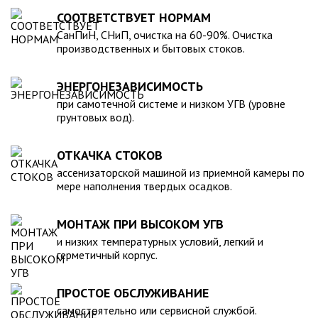
для машины. При подборе септика нужно рассчитать объем
устойчивость к воздействию любых агрессивных веществ.
СООТВЕТСТВУЕТ НОРМАМ
стоков в зависимости от количества пользователей и
2. Возможность использования при больших перепадах
СанПиН, СНиП, очистка на 60-90%. Очистка
возможности залпового слива.
температуры, в том числе при очень низких в зимний
производственных и бытовых стоков.
период. 3. Долговечность – срок эксплуатации исчисляется
десятками лет. 4. Несложность монтажа – емкость
ЭНЕРГОНЕЗАВИСИМОСТЬ
устанавливается на подготовленном месте в течение
нескольких часов. 5. Простота обслуживания.В
при самотечной системе и низком УГВ (уровне
грунтовых вод).
ассортименте продукции, реализуемой нашей компанией –
емкости объемом от 20 до 200 000 литров, а также другие
пластиковые и стеклопластиковые изделия, изготовленные
ОТКАЧКА СТОКОВ
в полном соответствии с Государственными стандартами,
ассенизаторской машиной из приемной камеры по
санитарно-гигиеническими и другими нормативами.
мере наполнения твердых осадков.
МОНТАЖ ПРИ ВЫСОКОМ УГВ
и низких температурных условий, легкий и
герметичный корпус.
ПРОСТОЕ ОБСЛУЖИВАНИЕ
самостоятельно или сервисной службой.