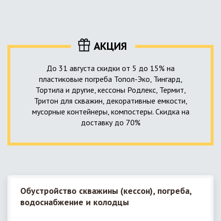
уровня приемника стоков. Единственный выход в такой
пластика – имеющих небольшую стоимость, полностью
ситуации – использование в системе канализации насосной
герметичных, прочных и долговечных.
станции. КНС для загородного дома – это компактное
высокотехнологичное устройство, встраиваемое в
АКЦИЯ
канализационную систему и обеспечивающее
принудительную перекачку к месту приемки стоков.
До 31 августа скидки от 5 до 15% на
пластиковые погреба Топол-Эко, Тингард,
Тортила и другие, кессоны Родлекс, Термит,
Тритон для скважин, декоративные емкости,
мусорные контейнеры, компостеры. Скидка на
доставку до 70%
Обустройство скважины (кессон), погреба,
водоснабжение и колодцы