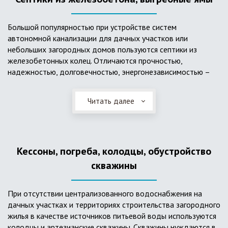
Большой популярностью при устройстве систем
автономной канализации для дачных участков или
небольших загородных домов пользуются септики из
железобетонных колец. Отличаются прочностью,
надежностью, долговечностью, энергонезависимостью –
для их функционирования не требуется подводки
электроэнергии, как например, для станции ГБО. Септики из
Читать далее
ж/б колец состоят из нескольких камер, соединенных
переливными трубами, в которых происходят процессы
отстаивания, разделения на фракции, очистки и фильтрации
в грунт очищенной воды. Нужно отметить, что ж/бетонные
Кессоны, погреба, колодцы, обустройство
септики требуют периодической очистки ассенизаторской
службой и не подходят для участков с высоким уровнем
скважины
грунтовых вод.
При отсутствии централизованного водоснабжения на
дачных участках и территориях строительства загородного
жилья в качестве источников питьевой воды используются
колодцы и артезианские скважины. Скважины нуждаются в