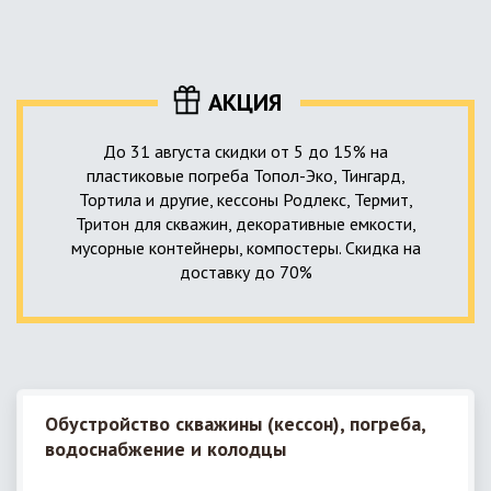
уровня приемника стоков. Единственный выход в такой
пластика – имеющих небольшую стоимость, полностью
ситуации – использование в системе канализации насосной
герметичных, прочных и долговечных.
станции. КНС для загородного дома – это компактное
высокотехнологичное устройство, встраиваемое в
АКЦИЯ
канализационную систему и обеспечивающее
принудительную перекачку к месту приемки стоков.
До 31 августа скидки от 5 до 15% на
пластиковые погреба Топол-Эко, Тингард,
Тортила и другие, кессоны Родлекс, Термит,
Тритон для скважин, декоративные емкости,
мусорные контейнеры, компостеры. Скидка на
доставку до 70%
Обустройство скважины (кессон), погреба,
водоснабжение и колодцы