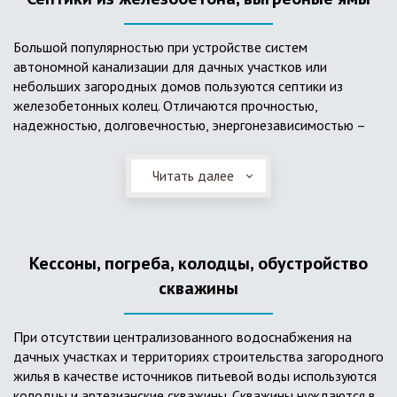
Большой популярностью при устройстве систем
автономной канализации для дачных участков или
небольших загородных домов пользуются септики из
железобетонных колец. Отличаются прочностью,
надежностью, долговечностью, энергонезависимостью –
для их функционирования не требуется подводки
электроэнергии, как например, для станции ГБО. Септики из
Читать далее
ж/б колец состоят из нескольких камер, соединенных
переливными трубами, в которых происходят процессы
отстаивания, разделения на фракции, очистки и фильтрации
в грунт очищенной воды. Нужно отметить, что ж/бетонные
Кессоны, погреба, колодцы, обустройство
септики требуют периодической очистки ассенизаторской
службой и не подходят для участков с высоким уровнем
скважины
грунтовых вод.
При отсутствии централизованного водоснабжения на
дачных участках и территориях строительства загородного
жилья в качестве источников питьевой воды используются
колодцы и артезианские скважины. Скважины нуждаются в