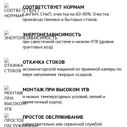
для машины. При подборе септика нужно рассчитать объем
устойчивость к воздействию любых агрессивных веществ.
СООТВЕТСТВУЕТ НОРМАМ
стоков в зависимости от количества пользователей и
2. Возможность использования при больших перепадах
СанПиН, СНиП, очистка на 60-90%. Очистка
возможности залпового слива.
температуры, в том числе при очень низких в зимний
производственных и бытовых стоков.
период. 3. Долговечность – срок эксплуатации исчисляется
десятками лет. 4. Несложность монтажа – емкость
ЭНЕРГОНЕЗАВИСИМОСТЬ
устанавливается на подготовленном месте в течение
нескольких часов. 5. Простота обслуживания.В
при самотечной системе и низком УГВ (уровне
грунтовых вод).
ассортименте продукции, реализуемой нашей компанией –
емкости объемом от 20 до 200 000 литров, а также другие
пластиковые и стеклопластиковые изделия, изготовленные
ОТКАЧКА СТОКОВ
в полном соответствии с Государственными стандартами,
ассенизаторской машиной из приемной камеры по
санитарно-гигиеническими и другими нормативами.
мере наполнения твердых осадков.
МОНТАЖ ПРИ ВЫСОКОМ УГВ
и низких температурных условий, легкий и
герметичный корпус.
ПРОСТОЕ ОБСЛУЖИВАНИЕ
самостоятельно или сервисной службой.