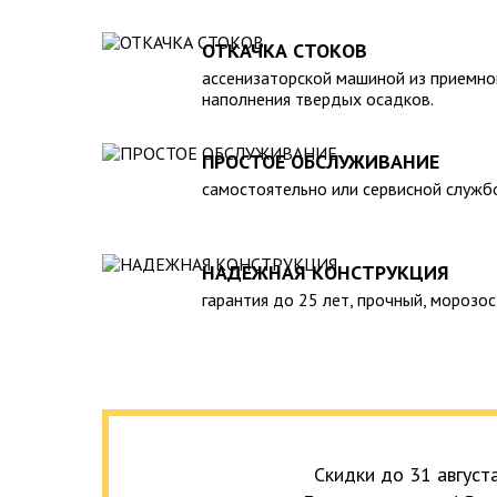
вод. 5. Безопасен в экологическом плане для окру
монтаже и обслуживании. 7. Надежен и долговече
ОТКАЧКА СТОКОВ
необходимость периодической очистки септика с
ассенизаторской машиной из приемно
службы, для чего при его установке необходимо 
наполнения твердых осадков.
подъезд для машины. При подборе септика нужно 
зависимости от количества пользователей и возм
ПРОСТОЕ ОБСЛУЖИВАНИЕ
самостоятельно или сервисной служб
НАДЕЖНАЯ КОНСТРУКЦИЯ
гарантия до 25 лет, прочный, морозос
Скидки до 31 август