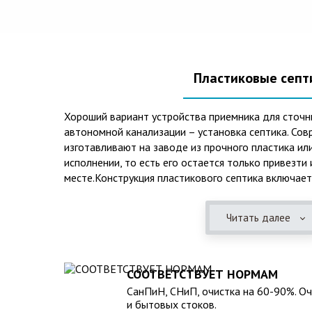
Пластиковые септ
Хороший вариант устройства приемника для сточн
автономной канализации – установка септика. Сов
изготавливают на заводе из прочного пластика ил
исполнении, то есть его остается только привезти
месте.Конструкция пластикового септика включает
происходят процессы отстаивания, разделения на 
очистки. Септики из пластика имеют следующие п
Читать далее
эксплуатационные качества: 1. Прочный корпус с
грунта даже в незаполненном состоянии. 2. Не по
воздействием воды и агрессивных веществ, которы
или грунтовых водах. 3. Может эксплуатироваться
СООТВЕТСТВУЕТ НОРМАМ
температур и любом морозе в зимнее время. 4. Гер
СанПиН, СНиП, очистка на 60-90%. О
неприятные запахи и позволяет эксплуатацию при
и бытовых стоков.