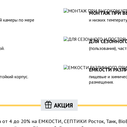
жающей среды. 6. Прост в
реализуемой нашей компанией
н.Следует отметить
также другие пластиковые и с
МОНТАЖ ПРИ В
 помощью ассенизаторской
полном соответствии с Госуд
й камеры по мере
и низких температу
предусмотреть удобный
гигиеническими и другими нор
рассчитать объем стоков в
ожности залпового слива.
ДЛЯ СЕЗОННОГ
ой.
(пользования), час
ЕМКОСТИ РАЗЛ
тойкий корпус.
пищевые и химичес
размещения.
АКЦИЯ
а от 4 до 20% на ЕМКОСТИ, СЕПТИКИ Росток, Танк, BioB