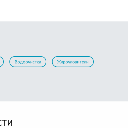
Водоочистка
Жироуловители
сти