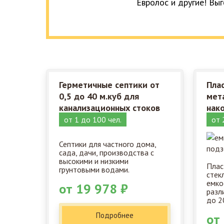
Евролос и другие! Выг
Герметичные септики от
Пла
0,5 до 40 м.куб для
мет
канализационных стоков
нак
от 1 до 100 чел.
от 
Септики для частного дома,
сада, дачи, производства с
высокими и низкими
Плас
грунтовыми водами.
стек
емко
от 19 978 ₽
разл
до 2
Подробнее
от