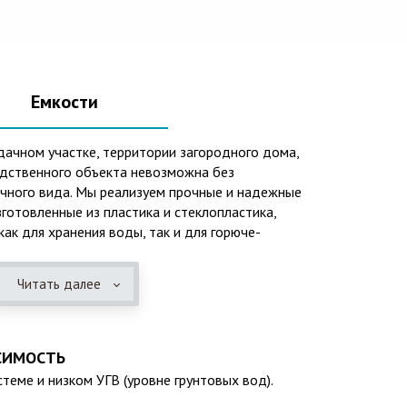
Емкости
дачном участке, территории загородного дома,
одственного объекта невозможна без
ичного вида. Мы реализуем прочные и надежные
зготовленные из пластика и стеклопластика,
ак для хранения воды, так и для горюче-
и также могут применяться при устройстве систем
ений, пожарных резервуаров и т.п.Преимущества
Читать далее
одверженность коррозии, устойчивость к
ых веществ. 2. Возможность использования при
ы, в том числе при очень низких в зимний период.
уатации исчисляется десятками лет. 4.
СИМОСТЬ
ть устанавливается на подготовленном месте в
теме и низком УГВ (уровне грунтовых вод).
 Простота обслуживания.В ассортименте продукции,