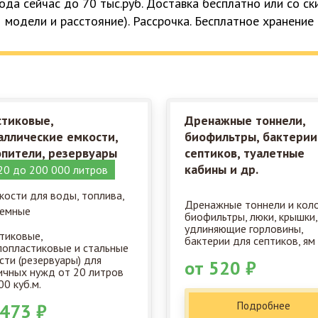
ода сейчас до 70 тыс.руб. Доставка бесплатно или со с
модели и расстояние). Рассрочка. Бесплатное хранение
стиковые,
Дренажные тоннели,
аллические емкости,
биофильтры, бактерии
опители, резервуары
септиков, туалетные
кабины и др.
20 до 200 000 литров
Дренажные тоннели и кол
биофильтры, люки, крышки,
удлиняющие горловины,
тиковые,
бактерии для септиков, ям 
лопластиковые и стальные
сти (резервуары) для
от 520 ₽
ичных нужд от 20 литров
00 куб.м.
Подробнее
 473 ₽