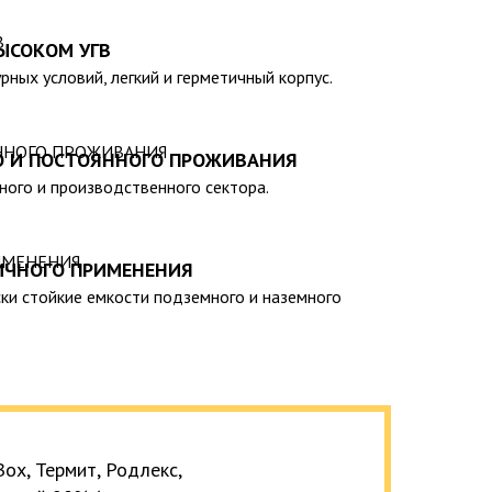
 – емкости объемом от 20 до 200 000 литров, а
теклопластиковые изделия, изготовленные в
ЫСОКОМ УГВ
арственными стандартами, санитарно-
рных условий, легкий и герметичный корпус.
мативами.
О И ПОСТОЯННОГО ПРОЖИВАНИЯ
тного и производственного сектора.
ИЧНОГО ПРИМЕНЕНИЯ
ки стойкие емкости подземного и наземного
ox, Термит, Родлекс,