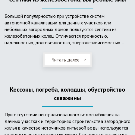
Большой популярностью при устройстве систем
автономной канализации для дачных участков или
небольших загородных домов пользуются септики из
железобетонных колец. Отличаются прочностью,
надежностью, долговечностью, энергонезависимостью –
для их функционирования не требуется подводки
электроэнергии, как например, для станции ГБО. Септики из
Читать далее
ж/б колец состоят из нескольких камер, соединенных
переливными трубами, в которых происходят процессы
отстаивания, разделения на фракции, очистки и фильтрации
в грунт очищенной воды. Нужно отметить, что ж/бетонные
Кессоны, погреба, колодцы, обустройство
септики требуют периодической очистки ассенизаторской
службой и не подходят для участков с высоким уровнем
скважины
грунтовых вод.
При отсутствии централизованного водоснабжения на
дачных участках и территориях строительства загородного
жилья в качестве источников питьевой воды используются
колодцы и артезианские скважины. Скважины нуждаются в