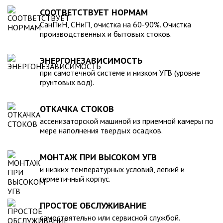
для машины. При подборе септика нужно рассчитать объем
устойчивость к воздействию любых агрессивных веществ.
СООТВЕТСТВУЕТ НОРМАМ
стоков в зависимости от количества пользователей и
2. Возможность использования при больших перепадах
СанПиН, СНиП, очистка на 60-90%. Очистка
возможности залпового слива.
температуры, в том числе при очень низких в зимний
производственных и бытовых стоков.
период. 3. Долговечность – срок эксплуатации исчисляется
десятками лет. 4. Несложность монтажа – емкость
ЭНЕРГОНЕЗАВИСИМОСТЬ
устанавливается на подготовленном месте в течение
нескольких часов. 5. Простота обслуживания.В
при самотечной системе и низком УГВ (уровне
грунтовых вод).
ассортименте продукции, реализуемой нашей компанией –
емкости объемом от 20 до 200 000 литров, а также другие
пластиковые и стеклопластиковые изделия, изготовленные
ОТКАЧКА СТОКОВ
в полном соответствии с Государственными стандартами,
ассенизаторской машиной из приемной камеры по
санитарно-гигиеническими и другими нормативами.
мере наполнения твердых осадков.
МОНТАЖ ПРИ ВЫСОКОМ УГВ
и низких температурных условий, легкий и
герметичный корпус.
ПРОСТОЕ ОБСЛУЖИВАНИЕ
самостоятельно или сервисной службой.