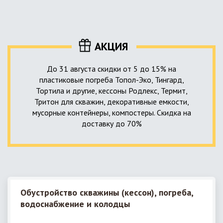
уровня приемника стоков. Единственный выход в такой
пластика – имеющих небольшую стоимость, полностью
ситуации – использование в системе канализации насосной
герметичных, прочных и долговечных.
станции. КНС для загородного дома – это компактное
высокотехнологичное устройство, встраиваемое в
АКЦИЯ
канализационную систему и обеспечивающее
принудительную перекачку к месту приемки стоков.
До 31 августа скидки от 5 до 15% на
пластиковые погреба Топол-Эко, Тингард,
Тортила и другие, кессоны Родлекс, Термит,
Тритон для скважин, декоративные емкости,
мусорные контейнеры, компостеры. Скидка на
доставку до 70%
Обустройство скважины (кессон), погреба,
водоснабжение и колодцы