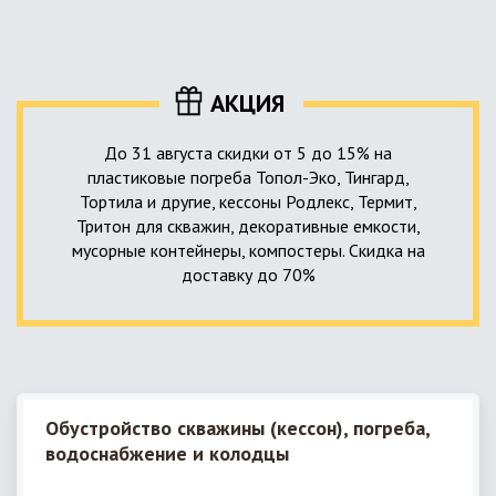
уровня приемника стоков. Единственный выход в такой
пластика – имеющих небольшую стоимость, полностью
ситуации – использование в системе канализации насосной
герметичных, прочных и долговечных.
станции. КНС для загородного дома – это компактное
высокотехнологичное устройство, встраиваемое в
АКЦИЯ
канализационную систему и обеспечивающее
принудительную перекачку к месту приемки стоков.
До 31 августа скидки от 5 до 15% на
пластиковые погреба Топол-Эко, Тингард,
Тортила и другие, кессоны Родлекс, Термит,
Тритон для скважин, декоративные емкости,
мусорные контейнеры, компостеры. Скидка на
доставку до 70%
Обустройство скважины (кессон), погреба,
водоснабжение и колодцы