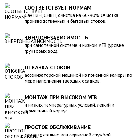
для машины. При подборе септика нужно рассчитать объем
устойчивость к воздействию любых агрессивных веществ.
СООТВЕТСТВУЕТ НОРМАМ
стоков в зависимости от количества пользователей и
2. Возможность использования при больших перепадах
СанПиН, СНиП, очистка на 60-90%. Очистка
возможности залпового слива.
температуры, в том числе при очень низких в зимний
производственных и бытовых стоков.
период. 3. Долговечность – срок эксплуатации исчисляется
десятками лет. 4. Несложность монтажа – емкость
ЭНЕРГОНЕЗАВИСИМОСТЬ
устанавливается на подготовленном месте в течение
нескольких часов. 5. Простота обслуживания.В
при самотечной системе и низком УГВ (уровне
грунтовых вод).
ассортименте продукции, реализуемой нашей компанией –
емкости объемом от 20 до 200 000 литров, а также другие
пластиковые и стеклопластиковые изделия, изготовленные
ОТКАЧКА СТОКОВ
в полном соответствии с Государственными стандартами,
ассенизаторской машиной из приемной камеры по
санитарно-гигиеническими и другими нормативами.
мере наполнения твердых осадков.
МОНТАЖ ПРИ ВЫСОКОМ УГВ
и низких температурных условий, легкий и
герметичный корпус.
ПРОСТОЕ ОБСЛУЖИВАНИЕ
самостоятельно или сервисной службой.