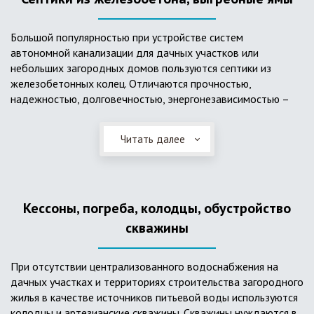
Большой популярностью при устройстве систем
автономной канализации для дачных участков или
небольших загородных домов пользуются септики из
железобетонных колец. Отличаются прочностью,
надежностью, долговечностью, энергонезависимостью –
для их функционирования не требуется подводки
электроэнергии, как например, для станции ГБО. Септики из
Читать далее
ж/б колец состоят из нескольких камер, соединенных
переливными трубами, в которых происходят процессы
отстаивания, разделения на фракции, очистки и фильтрации
в грунт очищенной воды. Нужно отметить, что ж/бетонные
Кессоны, погреба, колодцы, обустройство
септики требуют периодической очистки ассенизаторской
службой и не подходят для участков с высоким уровнем
скважины
грунтовых вод.
При отсутствии централизованного водоснабжения на
дачных участках и территориях строительства загородного
жилья в качестве источников питьевой воды используются
колодцы и артезианские скважины. Скважины нуждаются в