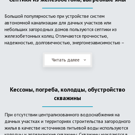
Большой популярностью при устройстве систем
автономной канализации для дачных участков или
небольших загородных домов пользуются септики из
железобетонных колец. Отличаются прочностью,
надежностью, долговечностью, энергонезависимостью –
для их функционирования не требуется подводки
электроэнергии, как например, для станции ГБО. Септики из
Читать далее
ж/б колец состоят из нескольких камер, соединенных
переливными трубами, в которых происходят процессы
отстаивания, разделения на фракции, очистки и фильтрации
в грунт очищенной воды. Нужно отметить, что ж/бетонные
Кессоны, погреба, колодцы, обустройство
септики требуют периодической очистки ассенизаторской
службой и не подходят для участков с высоким уровнем
скважины
грунтовых вод.
При отсутствии централизованного водоснабжения на
дачных участках и территориях строительства загородного
жилья в качестве источников питьевой воды используются
колодцы и артезианские скважины. Скважины нуждаются в