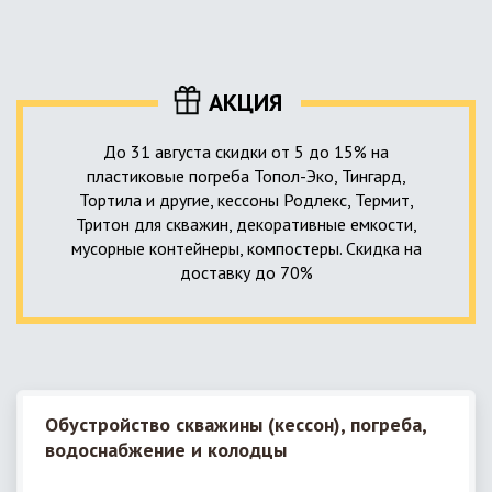
уровня приемника стоков. Единственный выход в такой
пластика – имеющих небольшую стоимость, полностью
ситуации – использование в системе канализации насосной
герметичных, прочных и долговечных.
станции. КНС для загородного дома – это компактное
высокотехнологичное устройство, встраиваемое в
АКЦИЯ
канализационную систему и обеспечивающее
принудительную перекачку к месту приемки стоков.
До 31 августа скидки от 5 до 15% на
пластиковые погреба Топол-Эко, Тингард,
Тортила и другие, кессоны Родлекс, Термит,
Тритон для скважин, декоративные емкости,
мусорные контейнеры, компостеры. Скидка на
доставку до 70%
Обустройство скважины (кессон), погреба,
водоснабжение и колодцы