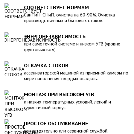
для машины. При подборе септика нужно рассчитать объем
устойчивость к воздействию любых агрессивных веществ.
СООТВЕТСТВУЕТ НОРМАМ
стоков в зависимости от количества пользователей и
2. Возможность использования при больших перепадах
СанПиН, СНиП, очистка на 60-90%. Очистка
возможности залпового слива.
температуры, в том числе при очень низких в зимний
производственных и бытовых стоков.
период. 3. Долговечность – срок эксплуатации исчисляется
десятками лет. 4. Несложность монтажа – емкость
ЭНЕРГОНЕЗАВИСИМОСТЬ
устанавливается на подготовленном месте в течение
нескольких часов. 5. Простота обслуживания.В
при самотечной системе и низком УГВ (уровне
грунтовых вод).
ассортименте продукции, реализуемой нашей компанией –
емкости объемом от 20 до 200 000 литров, а также другие
пластиковые и стеклопластиковые изделия, изготовленные
ОТКАЧКА СТОКОВ
в полном соответствии с Государственными стандартами,
ассенизаторской машиной из приемной камеры по
санитарно-гигиеническими и другими нормативами.
мере наполнения твердых осадков.
МОНТАЖ ПРИ ВЫСОКОМ УГВ
и низких температурных условий, легкий и
герметичный корпус.
ПРОСТОЕ ОБСЛУЖИВАНИЕ
самостоятельно или сервисной службой.