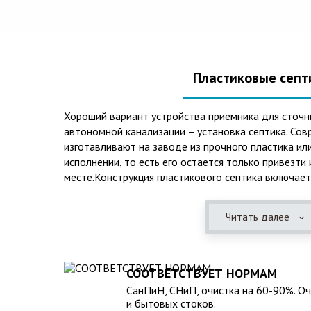
Пластиковые септ
Хороший вариант устройства приемника для сточн
автономной канализации – установка септика. Сов
изготавливают на заводе из прочного пластика ил
исполнении, то есть его остается только привезти
месте.Конструкция пластикового септика включает
происходят процессы отстаивания, разделения на 
очистки. Септики из пластика имеют следующие п
Читать далее
эксплуатационные качества: 1. Прочный корпус с
грунта даже в незаполненном состоянии. 2. Не по
воздействием воды и агрессивных веществ, которы
или грунтовых водах. 3. Может эксплуатироваться
СООТВЕТСТВУЕТ НОРМАМ
температур и любом морозе в зимнее время. 4. Гер
СанПиН, СНиП, очистка на 60-90%. О
неприятные запахи и позволяет эксплуатацию при
и бытовых стоков.