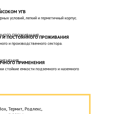
 – емкости объемом от 20 до 200 000 литров, а
теклопластиковые изделия, изготовленные в
ЫСОКОМ УГВ
арственными стандартами, санитарно-
рных условий, легкий и герметичный корпус.
мативами.
О И ПОСТОЯННОГО ПРОЖИВАНИЯ
тного и производственного сектора.
ИЧНОГО ПРИМЕНЕНИЯ
ки стойкие емкости подземного и наземного
ox, Термит, Родлекс,