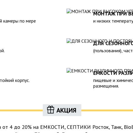
жающей среды. 6. Прост в
реализуемой нашей компанией
н.Следует отметить
также другие пластиковые и с
МОНТАЖ ПРИ В
 помощью ассенизаторской
полном соответствии с Госуд
й камеры по мере
и низких температу
предусмотреть удобный
гигиеническими и другими нор
рассчитать объем стоков в
ожности залпового слива.
ДЛЯ СЕЗОННОГ
ой.
(пользования), час
ЕМКОСТИ РАЗЛ
тойкий корпус.
пищевые и химичес
размещения.
АКЦИЯ
а от 4 до 20% на ЕМКОСТИ, СЕПТИКИ Росток, Танк, BioB