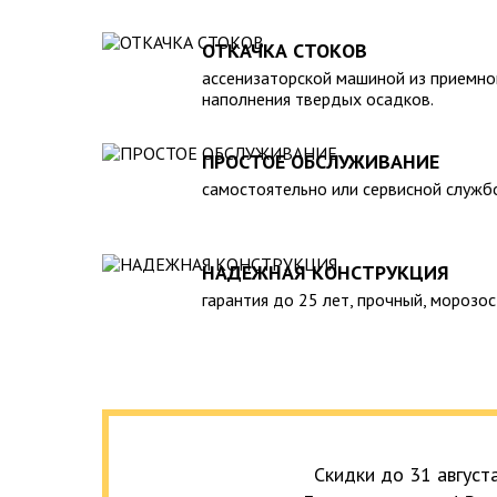
вод. 5. Безопасен в экологическом плане для окру
монтаже и обслуживании. 7. Надежен и долговече
ОТКАЧКА СТОКОВ
необходимость периодической очистки септика с
ассенизаторской машиной из приемно
службы, для чего при его установке необходимо 
наполнения твердых осадков.
подъезд для машины. При подборе септика нужно 
зависимости от количества пользователей и возм
ПРОСТОЕ ОБСЛУЖИВАНИЕ
самостоятельно или сервисной служб
НАДЕЖНАЯ КОНСТРУКЦИЯ
гарантия до 25 лет, прочный, морозос
Скидки до 31 август