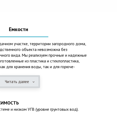
Емкости
дачном участке, территории загородного дома,
одственного объекта невозможна без
ичного вида. Мы реализуем прочные и надежные
зготовленные из пластика и стеклопластика,
ак для хранения воды, так и для горюче-
и также могут применяться при устройстве систем
ений, пожарных резервуаров и т.п.Преимущества
Читать далее
одверженность коррозии, устойчивость к
ых веществ. 2. Возможность использования при
ы, в том числе при очень низких в зимний период.
уатации исчисляется десятками лет. 4.
СИМОСТЬ
ть устанавливается на подготовленном месте в
теме и низком УГВ (уровне грунтовых вод).
 Простота обслуживания.В ассортименте продукции,