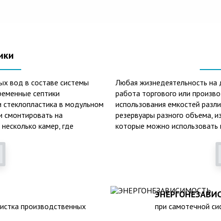
ики
ых вод в составе системы
Любая жизнедеятельность на 
ременные септики
работа торгового или произв
и стеклопластика в модульном
использования емкостей разл
 и смонтировать на
резервуары разного объема, и
 несколько камер, где
которые можно использовать к
фракции, биологической
смазочных материалов. Емкост
оложительные
канализации, очистных сооруж
пособен выдержать давление
пластиковых емкостей: 1. Неп
двержен коррозии под
воздействию любых агрессивн
е могут находиться в грунте
больших перепадах температур
 при больших перепадах
3. Долговечность – срок экспл
ЭНЕРГОНЕЗАВИ
метичен, что исключает
Несложность монтажа – емкос
чистка производственных
при самотечной сис
 высоком уровне грунтовых
течение нескольких часов. 5.