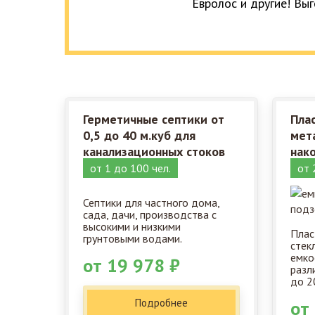
Евролос и другие! Выг
Герметичные септики от
Пла
0,5 до 40 м.куб для
мет
канализационных стоков
нак
от 1 до 100 чел.
от 
Септики для частного дома,
сада, дачи, производства с
высокими и низкими
Плас
грунтовыми водами.
стек
емко
от 19 978 ₽
разл
до 2
Подробнее
от