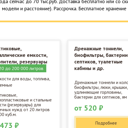
ода сейчас до 70 тыс.руб. Доставка бесплатно или со с
модели и расстояние). Рассрочка. Бесплатное хранение
стиковые,
Дренажные тоннели,
аллические емкости,
биофильтры, бактерии
опители, резервуары
септиков, туалетные
кабины и др.
20 до 200 000 литров
Дренажные тоннели и кол
биофильтры, люки, крышки,
удлиняющие горловины,
тиковые,
бактерии для септиков, ям 
лопластиковые и стальные
сти (резервуары) для
от 520 ₽
ичных нужд от 20 литров
00 куб.м.
Подробнее
 473 ₽