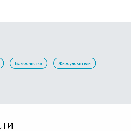
Водоочистка
Жироуловители
сти