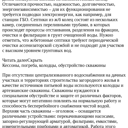
Отличаются прочностью, надежностью, долговечностью,
энергонезависимостью – для их функционирования не
требуется подводки электроэнергии, как например, для
станции ГБО. Септики из ж/б колец состоят из нескольких
камер, соединенных переливными трубами, в которых
происходят процессы отстаивания, разделения на фракции,
очистки и фильтрации в грунт очищенной воды. Нужно
отметить, что ж/бетонные септики требуют периодической
очистки ассенизаторской службой и не подходят для участков
с высоким уровнем грунтовых вод.
Читать далее
Скрыть
Кессоны, погреба, колодцы, обустройство скважины
При отсутствии централизованного водоснабжения на дачных
участках и территориях строительства загородного жилья в
качестве источников питьевой воды используются колодцы и
артезианские скважины. Скважины нуждаются в
специальном обустройстве и защите от различных факторов,
которые могут негативно повлиять на нормальную работу и
способность бесперебойного снабжения чистой водой.
Верхняя часть скважины – оголовок – оснащается
различными устройствами: перекачивающими насосами,
запорно-регулирующей арматурой, фильтрами, емкостями,
измерительными приборами и автоматикой. Работа этого