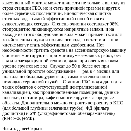
качественный монтаж может привезти не только к выходу из
строя станции ГБО, но и стать причиной травмы и других
более серьезных последствий. Биологическая очистка
сточных вод – самый эффективный способ из всех
существующих сегодня. Степень очистки составляет 98%,
стопроцентно ликвидируются неприятные запахи, и на
выходе из этого оборудования вода может применяться для
хозяйственных нужд и полива огорода, а остатки ила при
чистке могут стать эффективным удобрением. Нет
необходимости тратить средства на ассенизаторскую машину.
Системы монтируются при минимуме земляных работ, без
грязи и заезда крупной техники, даже при очень высоком
уровне грунтовых вод. Служат до 50 и более лет при
уникальной простоте обслуживание — раз в 4 месяца или
полгода необходимо удалять ил, самостоятельно или с
помощью сервисной службы. Станции ГБО подходят и для
таких объектов с отсутствующей централизованной
канализацией, как производственные помещения, дачные
поселки, гостиницы, кафе и многие другие загородные
объекты. Дополнительно можно устроить встроенную КНС
(для большой глубины залегания трубы), ФД (фильтр
доочистки) и УФ (ультрафиолетовый обеззараживатель)
(КНС+ФД+УФ).
Читать далее
Скрыть