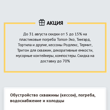
уровня приемника стоков. Единственный выход в такой
пластика – имеющих небольшую стоимость, полностью
ситуации – использование в системе канализации насосной
герметичных, прочных и долговечных.
станции. КНС для загородного дома – это компактное
высокотехнологичное устройство, встраиваемое в
АКЦИЯ
канализационную систему и обеспечивающее
принудительную перекачку к месту приемки стоков.
До 31 августа скидки от 5 до 15% на
пластиковые погреба Топол-Эко, Тингард,
Тортила и другие, кессоны Родлекс, Термит,
Тритон для скважин, декоративные емкости,
мусорные контейнеры, компостеры. Скидка на
доставку до 70%
Обустройство скважины (кессон), погреба,
водоснабжение и колодцы