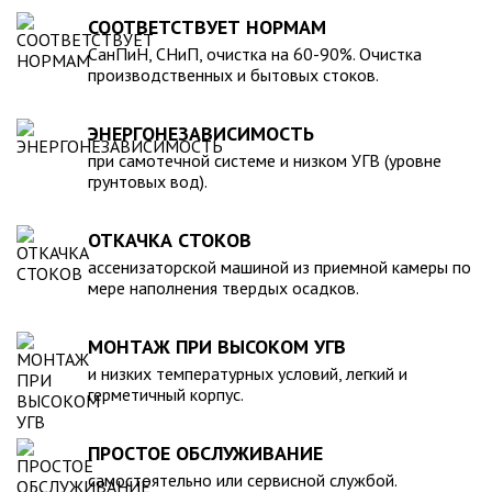
для машины. При подборе септика нужно рассчитать объем
устойчивость к воздействию любых агрессивных веществ.
СООТВЕТСТВУЕТ НОРМАМ
стоков в зависимости от количества пользователей и
2. Возможность использования при больших перепадах
СанПиН, СНиП, очистка на 60-90%. Очистка
возможности залпового слива.
температуры, в том числе при очень низких в зимний
производственных и бытовых стоков.
период. 3. Долговечность – срок эксплуатации исчисляется
десятками лет. 4. Несложность монтажа – емкость
ЭНЕРГОНЕЗАВИСИМОСТЬ
устанавливается на подготовленном месте в течение
нескольких часов. 5. Простота обслуживания.В
при самотечной системе и низком УГВ (уровне
грунтовых вод).
ассортименте продукции, реализуемой нашей компанией –
емкости объемом от 20 до 200 000 литров, а также другие
пластиковые и стеклопластиковые изделия, изготовленные
ОТКАЧКА СТОКОВ
в полном соответствии с Государственными стандартами,
ассенизаторской машиной из приемной камеры по
санитарно-гигиеническими и другими нормативами.
мере наполнения твердых осадков.
МОНТАЖ ПРИ ВЫСОКОМ УГВ
и низких температурных условий, легкий и
герметичный корпус.
ПРОСТОЕ ОБСЛУЖИВАНИЕ
самостоятельно или сервисной службой.