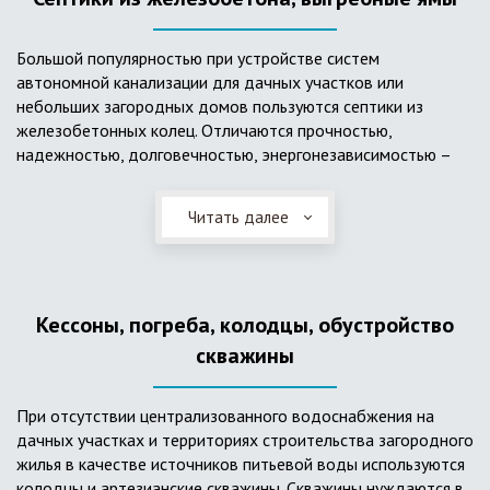
Большой популярностью при устройстве систем
автономной канализации для дачных участков или
небольших загородных домов пользуются септики из
железобетонных колец. Отличаются прочностью,
надежностью, долговечностью, энергонезависимостью –
для их функционирования не требуется подводки
электроэнергии, как например, для станции ГБО. Септики из
Читать далее
ж/б колец состоят из нескольких камер, соединенных
переливными трубами, в которых происходят процессы
отстаивания, разделения на фракции, очистки и фильтрации
в грунт очищенной воды. Нужно отметить, что ж/бетонные
Кессоны, погреба, колодцы, обустройство
септики требуют периодической очистки ассенизаторской
службой и не подходят для участков с высоким уровнем
скважины
грунтовых вод.
При отсутствии централизованного водоснабжения на
дачных участках и территориях строительства загородного
жилья в качестве источников питьевой воды используются
колодцы и артезианские скважины. Скважины нуждаются в