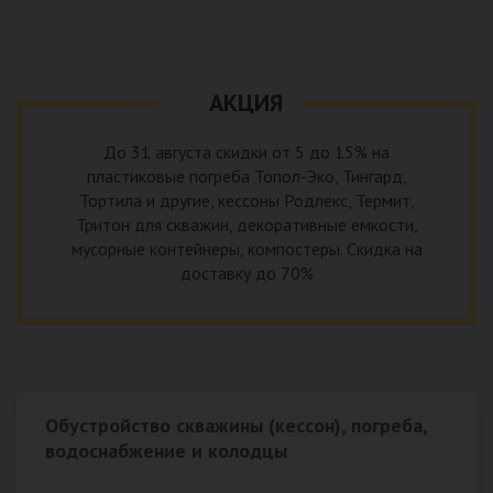
уровня приемника стоков. Единственный выход в такой
пластика – имеющих небольшую стоимость, полностью
ситуации – использование в системе канализации насосной
герметичных, прочных и долговечных.
станции. КНС для загородного дома – это компактное
высокотехнологичное устройство, встраиваемое в
АКЦИЯ
канализационную систему и обеспечивающее
принудительную перекачку к месту приемки стоков.
До 31 августа скидки от 5 до 15% на
пластиковые погреба Топол-Эко, Тингард,
Тортила и другие, кессоны Родлекс, Термит,
Тритон для скважин, декоративные емкости,
мусорные контейнеры, компостеры. Скидка на
доставку до 70%
Обустройство скважины (кессон), погреба,
водоснабжение и колодцы