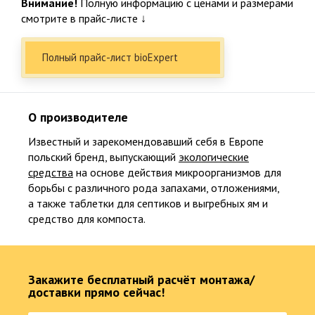
Внимание!
Полную информацию с ценами и размерами
смотрите в прайс-листе ↓
Подтверждаю ознакомление и даю согласие на обработку
персональных данных в соответствии с Положением о
персональных данных.
Политика конфиденциальности
Полный прайс-лист bioExpert
Факты о Био-Эксперт
О производителе
Известный и зарекомендовавший себя в Европе
НАШ ПРИНЦИП
польский бренд, выпускающий
экологические
Честность и качество
средства
на основе действия микроорганизмов для
борьбы с различного рода запахами, отложениями,
15
а также таблетки для септиков и выгребных ям и
средство для компоста.
15 лет специализация по канализации, 23 года опыта в
строительстве
Закажите бесплатный расчёт монтажа/
доставки прямо сейчас!