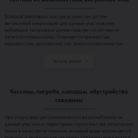
Большой популярностью при устройстве систем
автономной канализации для дачных участков или
небольших загородных домов пользуются септики из
железобетонных колец. Отличаются прочностью,
надежностью, долговечностью, энергонезависимостью –
для их функционирования не требуется подводки
электроэнергии, как например, для станции ГБО. Септики из
Читать далее
ж/б колец состоят из нескольких камер, соединенных
переливными трубами, в которых происходят процессы
отстаивания, разделения на фракции, очистки и фильтрации
в грунт очищенной воды. Нужно отметить, что ж/бетонные
Кессоны, погреба, колодцы, обустройство
септики требуют периодической очистки ассенизаторской
службой и не подходят для участков с высоким уровнем
скважины
грунтовых вод.
При отсутствии централизованного водоснабжения на
дачных участках и территориях строительства загородного
жилья в качестве источников питьевой воды используются
колодцы и артезианские скважины. Скважины нуждаются в