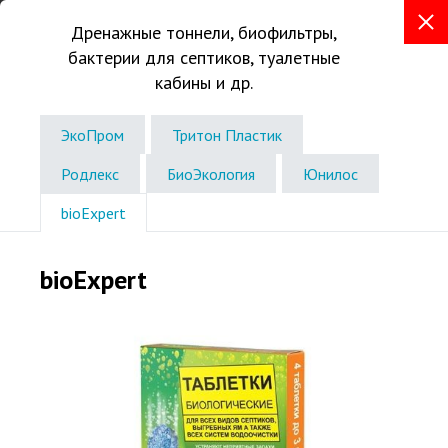
Дренажные тоннели, биофильтры,
бактерии для септиков, туалетные
+7 (843) 207-13-43
кабины и др.
Телефон в г. Казань
ЭкоПром
Тритон Пластик
Звоните без выходных
с 8:00 до 19:00
Родлекс
БиоЭкология
Юнилос
bioExpert
bioExpert