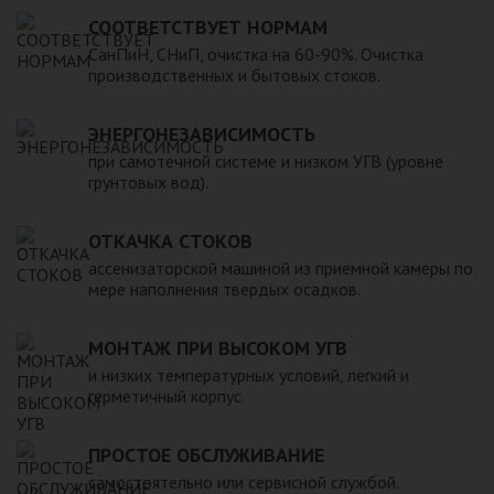
для машины. При подборе септика нужно рассчитать объем
устойчивость к воздействию любых агрессивных веществ.
СООТВЕТСТВУЕТ НОРМАМ
стоков в зависимости от количества пользователей и
2. Возможность использования при больших перепадах
СанПиН, СНиП, очистка на 60-90%. Очистка
возможности залпового слива.
температуры, в том числе при очень низких в зимний
производственных и бытовых стоков.
период. 3. Долговечность – срок эксплуатации исчисляется
десятками лет. 4. Несложность монтажа – емкость
ЭНЕРГОНЕЗАВИСИМОСТЬ
устанавливается на подготовленном месте в течение
нескольких часов. 5. Простота обслуживания.В
при самотечной системе и низком УГВ (уровне
грунтовых вод).
ассортименте продукции, реализуемой нашей компанией –
емкости объемом от 20 до 200 000 литров, а также другие
пластиковые и стеклопластиковые изделия, изготовленные
ОТКАЧКА СТОКОВ
в полном соответствии с Государственными стандартами,
ассенизаторской машиной из приемной камеры по
санитарно-гигиеническими и другими нормативами.
мере наполнения твердых осадков.
МОНТАЖ ПРИ ВЫСОКОМ УГВ
и низких температурных условий, легкий и
герметичный корпус.
ПРОСТОЕ ОБСЛУЖИВАНИЕ
самостоятельно или сервисной службой.