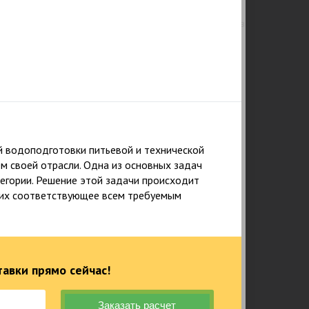
лет официальной
Суммарный опыт
работы и изделия
сертифицированных специалистов
более 200 лет
й водоподготовки питьевой и технической
м своей отрасли. Одна из основных задач
егории. Решение этой задачи происходит
щих соответствующее всем требуемым
авки прямо сейчас!