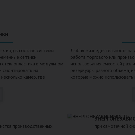
ики
ых вод в составе системы
Любая жизнедеятельность на 
ременные септики
работа торгового или произв
и стеклопластика в модульном
использования емкостей разл
 и смонтировать на
резервуары разного объема, и
 несколько камер, где
которые можно использовать к
фракции, биологической
смазочных материалов. Емкост
оложительные
канализации, очистных сооруж
пособен выдержать давление
пластиковых емкостей: 1. Неп
двержен коррозии под
воздействию любых агрессивн
е могут находиться в грунте
больших перепадах температур
 при больших перепадах
3. Долговечность – срок экспл
ЭНЕРГОНЕЗАВИ
метичен, что исключает
Несложность монтажа – емкос
чистка производственных
при самотечной сис
 высоком уровне грунтовых
течение нескольких часов. 5.