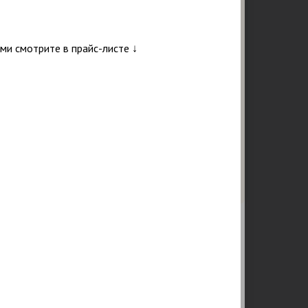
и смотрите в прайс-листе ↓
Подтверждаю ознакомление и даю
согласие на обработку персональных данных в
соответствии с Положением о персональных
данных.
Политика конфиденциальности
25
218