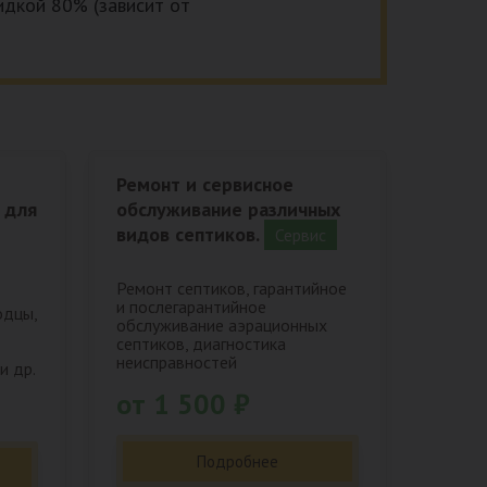
кидкой 80% (зависит от
Ремонт и сервисное
 для
обслуживание различных
видов септиков.
Сервис
Ремонт септиков, гарантийное
и послегарантийное
одцы,
обслуживание аэрационных
септиков, диагностика
неисправностей
и др.
от 1 500 ₽
Подробнее