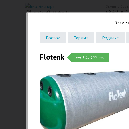
Звоните без 
с 8:00 до 1
Официальный поставщик
инженерного оборудования
Гермет
Био Станции
Пластиковые септики. Емкости
Росток
Термит
Родлекс
Flotenk
от 1 до 100 чел.