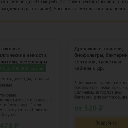
ода сейчас до 70 тыс.руб. Доставка бесплатно или со с
модели и расстояние). Рассрочка. Бесплатное хранение
стиковые,
Дренажные тоннели,
аллические емкости,
биофильтры, бактерии
опители, резервуары
септиков, туалетные
кабины и др.
20 до 200 000 литров
Дренажные тоннели и кол
биофильтры, люки, крышки,
удлиняющие горловины,
тиковые,
бактерии для септиков, ям 
лопластиковые и стальные
сти (резервуары) для
от 520 ₽
ичных нужд от 20 литров
00 куб.м.
Подробнее
 473 ₽