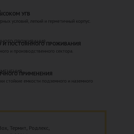
 – емкости объемом от 20 до 200 000 литров, а
теклопластиковые изделия, изготовленные в
ЫСОКОМ УГВ
арственными стандартами, санитарно-
рных условий, легкий и герметичный корпус.
мативами.
О И ПОСТОЯННОГО ПРОЖИВАНИЯ
тного и производственного сектора.
ИЧНОГО ПРИМЕНЕНИЯ
ки стойкие емкости подземного и наземного
ox, Термит, Родлекс,