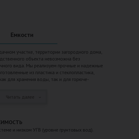
Емкости
дачном участке, территории загородного дома,
одственного объекта невозможна без
ичного вида. Мы реализуем прочные и надежные
зготовленные из пластика и стеклопластика,
ак для хранения воды, так и для горюче-
и также могут применяться при устройстве систем
ений, пожарных резервуаров и т.п.Преимущества
Читать далее
одверженность коррозии, устойчивость к
ых веществ. 2. Возможность использования при
ы, в том числе при очень низких в зимний период.
уатации исчисляется десятками лет. 4.
СИМОСТЬ
ть устанавливается на подготовленном месте в
теме и низком УГВ (уровне грунтовых вод).
 Простота обслуживания.В ассортименте продукции,