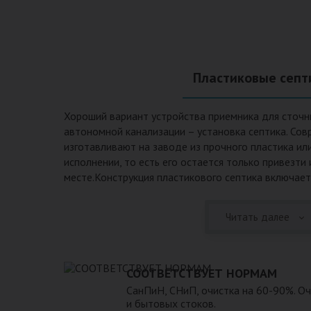
Пластиковые септ
Хороший вариант устройства приемника для сточн
автономной канализации – установка септика. Сов
изготавливают на заводе из прочного пластика ил
исполнении, то есть его остается только привезти
месте.Конструкция пластикового септика включает
происходят процессы отстаивания, разделения на 
очистки. Септики из пластика имеют следующие п
Читать далее
эксплуатационные качества: 1. Прочный корпус с
грунта даже в незаполненном состоянии. 2. Не по
воздействием воды и агрессивных веществ, которы
или грунтовых водах. 3. Может эксплуатироваться
СООТВЕТСТВУЕТ НОРМАМ
температур и любом морозе в зимнее время. 4. Гер
СанПиН, СНиП, очистка на 60-90%. О
неприятные запахи и позволяет эксплуатацию при
и бытовых стоков.