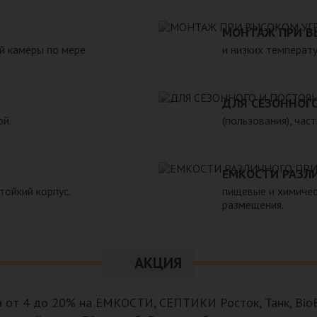
жающей среды. 6. Прост в
реализуемой нашей компанией
н.Следует отметить
также другие пластиковые и с
МОНТАЖ ПРИ В
 помощью ассенизаторской
полном соответствии с Госуд
й камеры по мере
и низких температу
предусмотреть удобный
гигиеническими и другими нор
рассчитать объем стоков в
ожности залпового слива.
ДЛЯ СЕЗОННОГ
ой.
(пользования), час
ЕМКОСТИ РАЗЛ
тойкий корпус.
пищевые и химичес
размещения.
АКЦИЯ
а от 4 до 20% на ЕМКОСТИ, СЕПТИКИ Росток, Танк, BioB