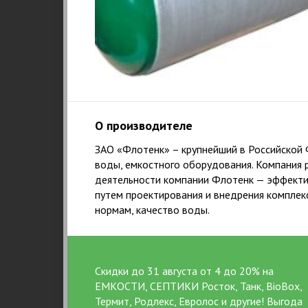
Честность и качество
15 лет специа
канализации, 23
строител
О производителе
ЗАО «Флотенк»
– крупнейший в Российской
воды, емкостного оборудования. Компания 
деятельности компании Флотенк — эффектив
путем проектирования и внедрения компле
нормам, качество воды.
Скидки до 31 августа от 4 до 20% на
ЕМКОСТИ, СЕПТИКИ Росток, Танк, BioBox,
Термит, Родлекс, Евролос и другие! Выгода