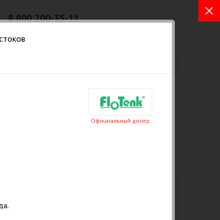
8 800 200-35-11
Бесплатный звонок из любых
 стоков
регионов РФ
а. Услуги
Отзывы
ⓘ Статьи
Контакты
Официальный дилер
Закажите бесплатный расчет и
консультацию от эксперта
да.
сейчас!