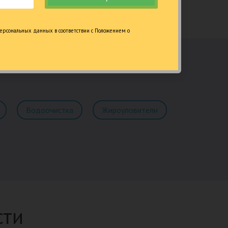
ерсональных данных в соответствии с Положением о
Водоочистка
Жироуловители
сти