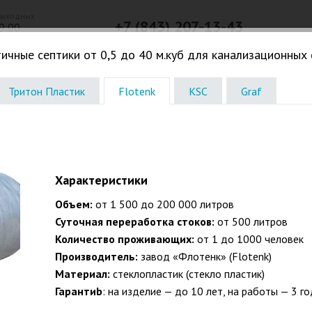
выходных
+7 (843) 207-13-43
9:00
Телефон в г. Казань
ичные септики от 0,5 до 40 м.куб для канализационных
Погреба. Кессоны
Жироловки. КНС. Дачное
Водоочистк
Тритон Пластик
Flotenk
KSC
Graf
Характеристики
Объем:
от 1 500 до 200 000 литров
Суточная переработка стоков:
от 500 литров
Количество проживающих:
от 1 до 1000 человек
Производитель:
завод «Флотенк» (Flotenk)
Материал:
стеклопластик (стекло пластик)
Гарантиb
: на изделие — до 10 лет, на работы — 3 го