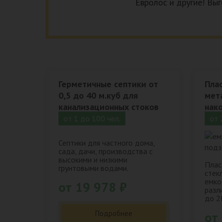
Евролос и другие! Выг
Герметичные септики от
Пла
0,5 до 40 м.куб для
мет
канализационных стоков
нак
от 1 до 100 чел.
от 
Септики для частного дома,
сада, дачи, производства с
высокими и низкими
Плас
грунтовыми водами.
стек
емко
от 19 978 ₽
разл
до 2
Подробнее
от