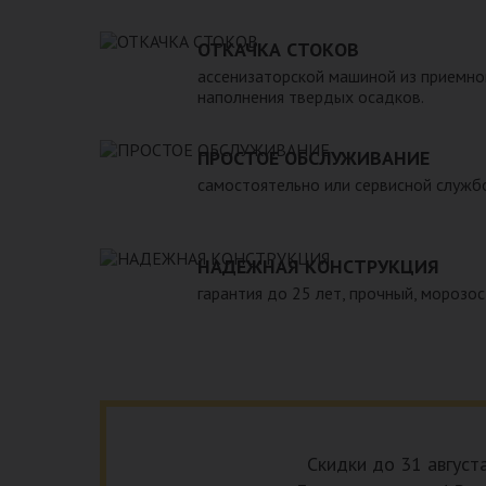
вод. 5. Безопасен в экологическом плане для окру
монтаже и обслуживании. 7. Надежен и долговече
ОТКАЧКА СТОКОВ
необходимость периодической очистки септика с
ассенизаторской машиной из приемно
службы, для чего при его установке необходимо 
наполнения твердых осадков.
подъезд для машины. При подборе септика нужно 
зависимости от количества пользователей и возм
ПРОСТОЕ ОБСЛУЖИВАНИЕ
самостоятельно или сервисной служб
НАДЕЖНАЯ КОНСТРУКЦИЯ
гарантия до 25 лет, прочный, морозос
Скидки до 31 август