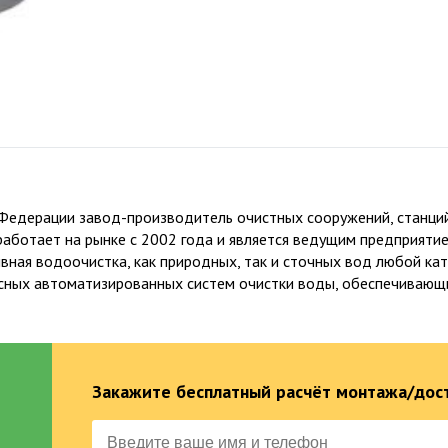
лизация по
от 5 до 25 
 года опыта в
гарантии на 
ьстве
 Федерации завод-производитель очистных сооружений, станци
работает на рынке с 2002 года и является ведущим предприятие
ная водоочистка, как природных, так и сточных вод любой кат
ксных автоматизированных систем очистки воды, обеспечиваю
Закажите бесплатный расчёт монтажа/дост
Официальный представитель